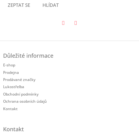
ZEPTAT SE
HLÍDAT
Twitter
Facebook
Z
á
Důležité informace
p
a
E-shop
t
Prodejna
í
Prodávané značky
Lukostřelba
Obchodní podmínky
Ochrana osobních údajů
Kontakt
Kontakt