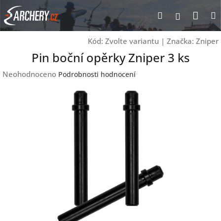
Přejít
Nák
Hledat
Přihlášen
na
obsah
koší
Kód:
Zvolte variantu
|
Značka:
Zniper
Pin boční opěrky Zniper 3 ks
Průměrné
Neohodnoceno
Podrobnosti hodnocení
hodnocení
produktu
je
0,0
z
5
hvězdiček.