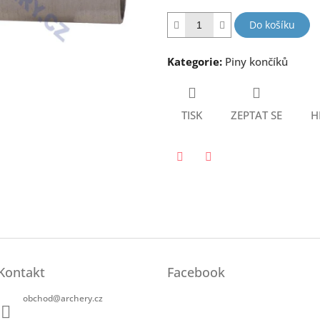
hvězdiček.
Do košíku
Kategorie
:
Piny končíků
TISK
ZEPTAT SE
H
Twitter
Facebook
Kontakt
Facebook
obchod
@
archery.cz