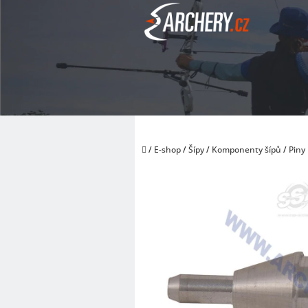
Přejít
na
obsah
Domů
/
E-shop
/
Šípy
/
Komponenty šípů
/
Piny