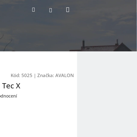
Nákupní
Hledat
Přihlášení
košík
Kód:
5025
|
Značka:
AVALON
 Tec X
odnocení