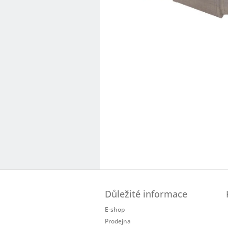
Z
á
Důležité informace
p
a
E-shop
t
Prodejna