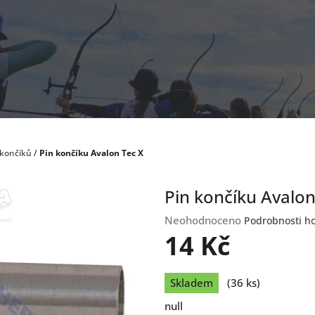
 končíků
/
Pin končíku Avalon Tec X
Pin končíku Avalon
Průměrné
Neohodnoceno
Podrobnosti h
hodnocení
14 Kč
produktu
je
Měrná
0,0
Skladem
(36 ks)
cena:
z
null
5