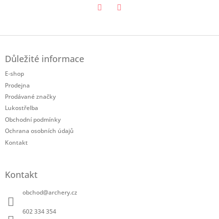
Twitter
Facebook
Z
á
Důležité informace
p
a
E-shop
t
Prodejna
í
Prodávané značky
Lukostřelba
Obchodní podmínky
Ochrana osobních údajů
Kontakt
Kontakt
obchod
@
archery.cz
602 334 354