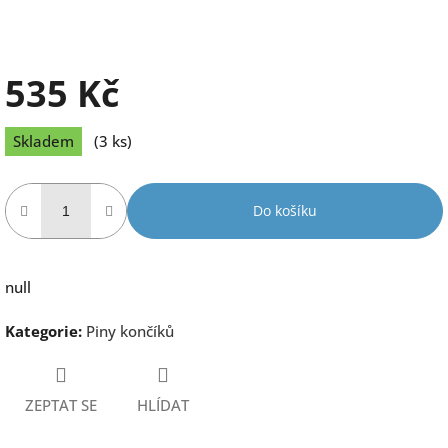
535 Kč
Měrná
Skladem
(3 ks)
cena:
Do košíku
null
Kategorie
:
Piny končíků
ZEPTAT SE
HLÍDAT