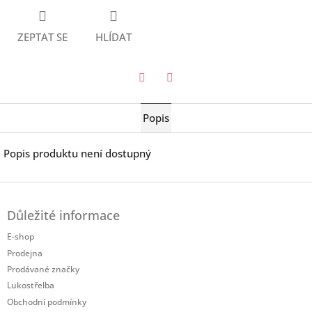
ZEPTAT SE
HLÍDAT
Twitter
Facebook
Popis
Popis produktu není dostupný
Z
á
Důležité informace
p
a
E-shop
t
Prodejna
í
Prodávané značky
Lukostřelba
Obchodní podmínky