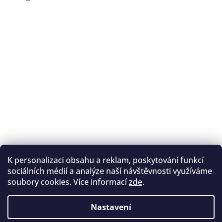
K personalizaci obsahu a reklam, poskytování funkcí
Sledovat na Instagramu
sociálních médií a analýze naší návštěvnosti využíváme
soubory cookies. Více informací
zde
.
Registrace na lukostřelbu
I. Královský lukostřelecký klub
Nastavení
Český lukostřelecký svaz