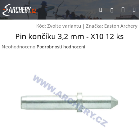
Přejít
Nák
Hledat
Přihlášen
na
obsah
koší
Kód:
Zvolte variantu
|
Značka:
Easton Archery
Pin končíku 3,2 mm - X10 12 ks
Průměrné
Neohodnoceno
Podrobnosti hodnocení
hodnocení
produktu
je
0,0
z
5
hvězdiček.