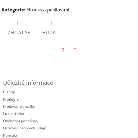
Kategorie
:
Fitness a posilování
ZEPTAT SE
HLÍDAT
Twitter
Facebook
Z
á
Důležité informace
p
a
E-shop
t
Prodejna
í
Prodávané značky
Lukostřelba
Obchodní podmínky
Ochrana osobních údajů
Kontakt