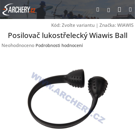
Přejít
Nák
Hledat
Přihlášen
na
obsah
koší
Kód:
Zvolte variantu
|
Značka:
WIAWIS
Posilovač lukostřelecký Wiawis Ball
Průměrné
Neohodnoceno
Podrobnosti hodnocení
hodnocení
produktu
je
0,0
z
5
hvězdiček.