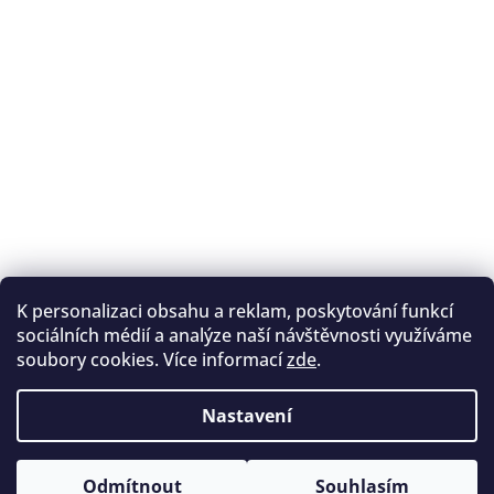
K personalizaci obsahu a reklam, poskytování funkcí
Sledovat na Instagramu
sociálních médií a analýze naší návštěvnosti využíváme
soubory cookies. Více informací
zde
.
Registrace na lukostřelbu
I. Královský lukostřelecký klub
Nastavení
Český lukostřelecký svaz
Copyright 2026
Archery.cz
. Všechna práva vyhrazena.
Vytvořil Shoptet
Odmítnout
Souhlasím