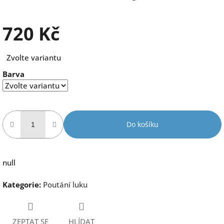
720 Kč
Měrná
Zvolte variantu
cena:
Barva
Do košíku
null
Kategorie
:
Poutání luku
ZEPTAT SE
HLÍDAT