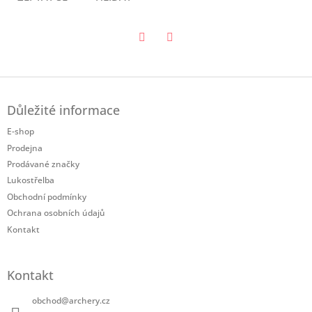
Twitter
Facebook
Z
á
Důležité informace
p
a
E-shop
t
Prodejna
í
Prodávané značky
Lukostřelba
Obchodní podmínky
Ochrana osobních údajů
Kontakt
Kontakt
obchod
@
archery.cz