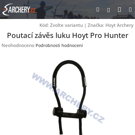
Přejít
Nák
Hledat
Přihlášen
na
obsah
koší
Kód:
Zvolte variantu
|
Značka:
Hoyt Archery
Poutací závěs luku Hoyt Pro Hunter
Průměrné
Neohodnoceno
Podrobnosti hodnocení
hodnocení
produktu
je
0,0
z
5
hvězdiček.