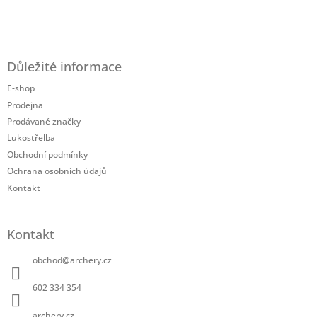
Twitter
Facebook
Z
á
Důležité informace
p
a
E-shop
t
Prodejna
í
Prodávané značky
Lukostřelba
Obchodní podmínky
Ochrana osobních údajů
Kontakt
Kontakt
obchod
@
archery.cz
602 334 354
archery.cz