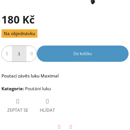
180 Kč
Měrná
Na objednávku
cena:
Do košíku
Poutací závěs luku Maximal
Kategorie
:
Poutání luku
ZEPTAT SE
HLÍDAT