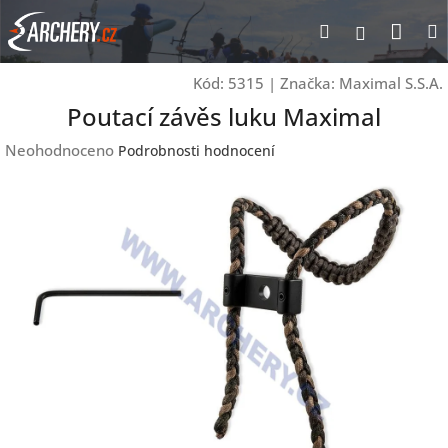
Přejít
Nák
Hledat
Přihlášen
na
obsah
koší
Kód:
5315
|
Značka:
Maximal S.S.A.
Poutací závěs luku Maximal
Průměrné
Neohodnoceno
Podrobnosti hodnocení
hodnocení
produktu
je
0,0
z
5
hvězdiček.