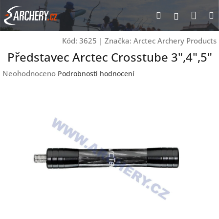
Přejít
Nák
Hledat
Přihlášen
na
obsah
koší
Kód:
3625
|
Značka:
Arctec Archery Products
Představec Arctec Crosstube 3",4",5"
Průměrné
Neohodnoceno
Podrobnosti hodnocení
hodnocení
produktu
je
0,0
z
5
hvězdiček.