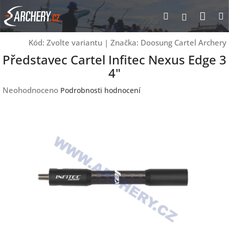
Přejít
Nák
Hledat
Přihlášen
na
obsah
koší
Kód:
Zvolte variantu
|
Značka:
Doosung Cartel Archery
Představec Cartel Infitec Nexus Edge 3
4"
Průměrné
Neohodnoceno
Podrobnosti hodnocení
hodnocení
produktu
je
0,0
z
5
hvězdiček.