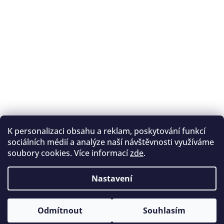
K personalizaci obsahu a reklam, poskytování funkcí
Sledovat na Instagramu
sociálních médií a analýze naší návštěvnosti využíváme
soubory cookies. Více informací
zde
.
Registrace na lukostřelbu
I. Královský lukostřelecký klub
Nastavení
Český lukostřelecký svaz
Copyright 2026
Archery.cz
. Všechna práva vyhrazena.
Vytvořil Shoptet
Odmítnout
Souhlasím
Upravit nastavení cookies