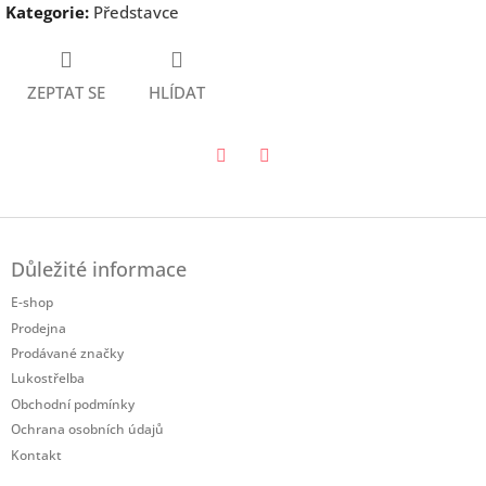
Kategorie
:
Představce
ZEPTAT SE
HLÍDAT
Twitter
Facebook
Z
á
Důležité informace
p
a
E-shop
t
Prodejna
í
Prodávané značky
Lukostřelba
Obchodní podmínky
Ochrana osobních údajů
Kontakt