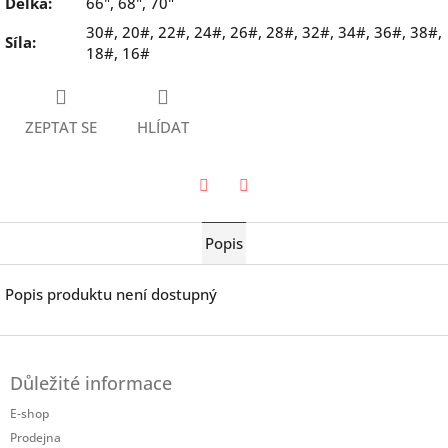
Délka
:
66", 68", 70"
30#, 20#, 22#, 24#, 26#, 28#, 32#, 34#, 36#, 38#,
Síla
:
18#, 16#
ZEPTAT SE
HLÍDAT
Twitter
Facebook
Popis
Popis produktu není dostupný
Z
á
Důležité informace
p
a
E-shop
t
Prodejna