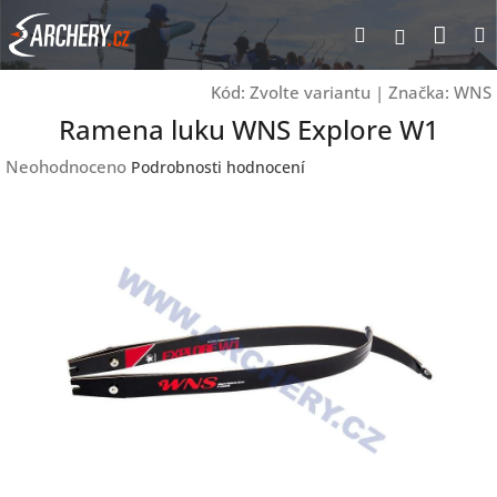
Přejít
Nák
Hledat
Přihlášen
na
obsah
koší
Kód:
Zvolte variantu
|
Značka:
WNS
Ramena luku WNS Explore W1
Průměrné
Neohodnoceno
Podrobnosti hodnocení
hodnocení
produktu
je
0,0
z
5
hvězdiček.