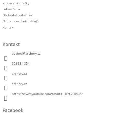
í
Prodávané značky
Lukostřelba
Obchodní podmínky
Ochrana osobních údajů
Kontakt
Kontakt
obchod
@
archery.cz
602 334 354
archery.cz
archery.cz
https://www.youtube.com/@ARCHERYCZ-do9hr
Facebook