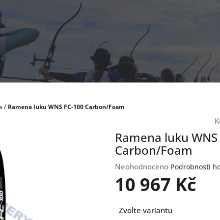
a
/
Ramena luku WNS FC-100 Carbon/Foam
K
Ramena luku WNS 
Carbon/Foam
Průměrné
Neohodnoceno
Podrobnosti h
hodnocení
10 967 Kč
produktu
je
Měrná
0,0
Zvolte variantu
cena:
z