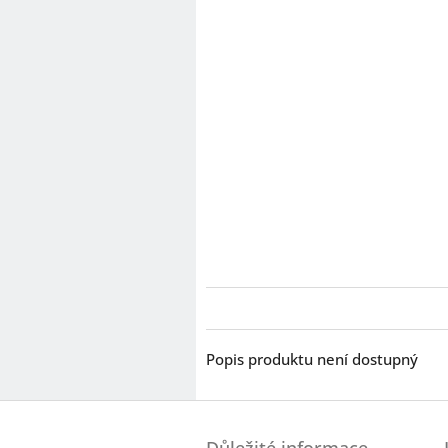
Popis produktu není dostupný
Z
á