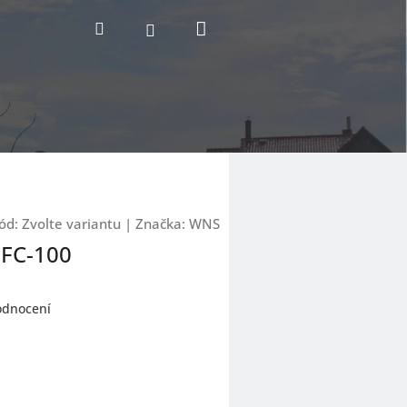
Nákupní
Hledat
Přihlášení
košík
ód:
Zvolte variantu
|
Značka:
WNS
FC-100
odnocení