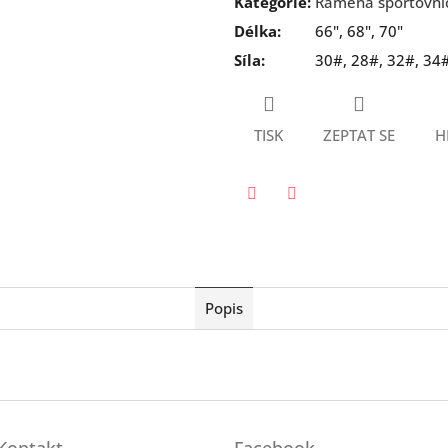
Kategorie
:
Ramena sportovní
Délka
:
66", 68", 70"
Síla
:
30#, 28#, 32#, 34
TISK
ZEPTAT SE
H
Twitter
Facebook
Popis