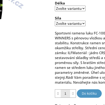
Délka
5
hvězdiček.
Síla
Sportovní ramena luku FC-10
WINNERS s pěnovou vložkou a 
stabilitu. Konstrukce ramen s
okamžiku střelby. Střední cen
zámku: ILFMateriál : jádro C
sestavování skladby středů a 
proměnou síly. S kratším střed
ramen se středem luku jinéh
parametry změněné. Úhel ulo
stejný.Rádi Vám poradíme s v
materiálu. Neváhejte nás kon
Do košíku