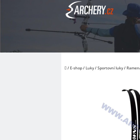
Přejít
na
obsah
Domů
/
E-shop
/
Luky
/
Sportovní luky
/
Ramen