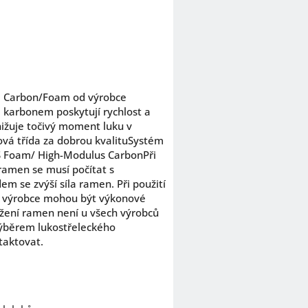
0 Carbon/Foam od výrobce
karbonem poskytují rychlost a
nižuje točivý moment luku v
ová třída za dobrou kvalituSystém
RS Foam/ High-Modulus CarbonPři
ramen se musí počítat s
em se zvýší síla ramen. Při použití
o výrobce mohou být výkonové
žení ramen není u všech výrobců
ýběrem lukostřeleckého
taktovat.