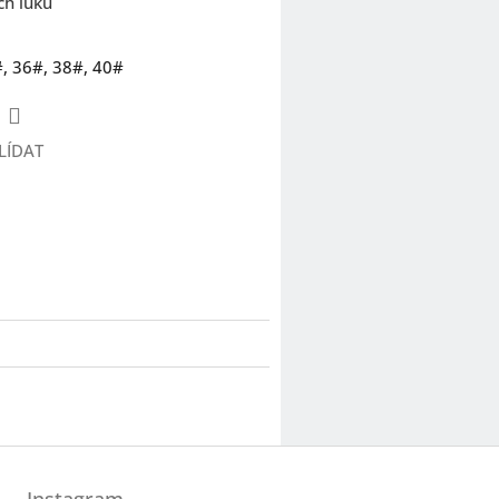
ch luků
#, 36#, 38#, 40#
LÍDAT