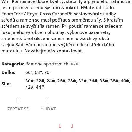
Win. Kombinace dobré kvality, stability a plynulého nátahu za
ještě příznivou cenu.Systém zámku: ILFMateriál : jádro
FoamCore / Royal Cross CarbonPři sestavování skladby
středů a ramen se musí počítat s proměnou síly. S kratším
středem se zvýší síla ramen. Při použití ramen se středem
luku jiného výrobce mohou být výkonové parametry
změněné. Úhel uložení ramen není u všech výrobců
stejný.Rádi Vám poradíme s výběrem lukostřeleckého
materiálu. Neváhejte nás kontaktovat.
Kategorie
:
Ramena sportovních luků
Délka
:
66", 68", 70"
30#, 22#, 24#, 26#, 28#, 32#, 34#, 36#, 38#, 40#,
Síla
:
42#, 44#
ZEPTAT SE
HLÍDAT