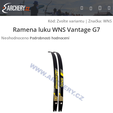
Přejít
Nák
Hledat
Přihlášen
na
obsah
koší
Kód:
Zvolte variantu
|
Značka:
WNS
Ramena luku WNS Vantage G7
Průměrné
Neohodnoceno
Podrobnosti hodnocení
hodnocení
produktu
je
0,0
z
5
hvězdiček.