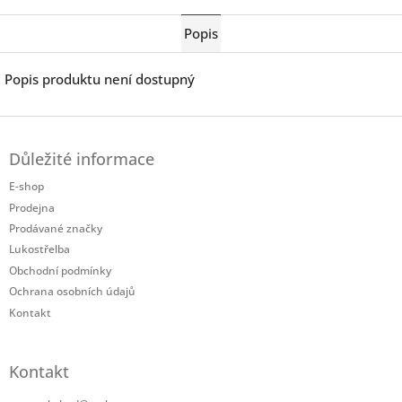
Twitter
Facebook
Popis
Popis produktu není dostupný
Z
á
Důležité informace
p
a
E-shop
t
Prodejna
í
Prodávané značky
Lukostřelba
Obchodní podmínky
Ochrana osobních údajů
Kontakt
Kontakt