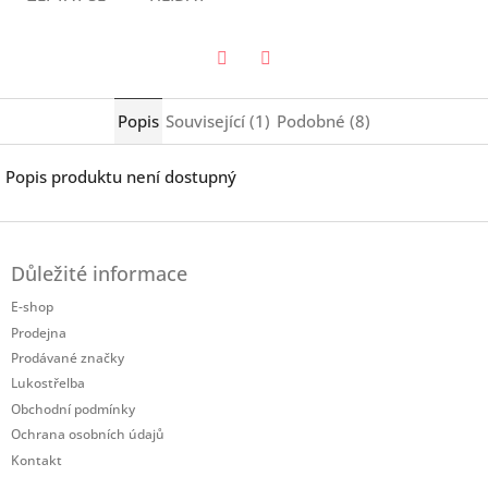
Twitter
Facebook
Popis
Související (1)
Podobné (8)
Popis produktu není dostupný
Z
á
Důležité informace
p
a
E-shop
t
Prodejna
í
Prodávané značky
Lukostřelba
Obchodní podmínky
Ochrana osobních údajů
Kontakt