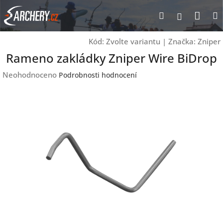
Přejít
Nák
Hledat
Přihlášen
na
obsah
koší
Kód:
Zvolte variantu
|
Značka:
Zniper
Rameno zakládky Zniper Wire BiDrop
Průměrné
Neohodnoceno
Podrobnosti hodnocení
hodnocení
produktu
je
0,0
z
5
hvězdiček.