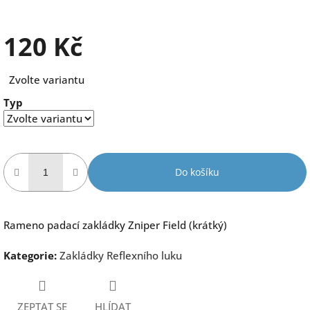
120 Kč
Měrná
Zvolte variantu
cena:
Typ
Do košíku
Rameno padací zakládky Zniper Field (krátký)
Kategorie
:
Zakládky Reflexního luku
ZEPTAT SE
HLÍDAT