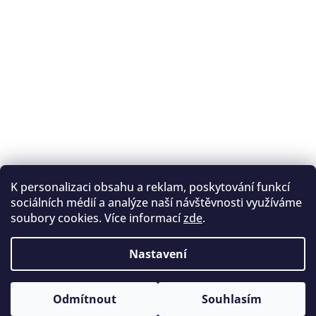
K personalizaci obsahu a reklam, poskytování funkcí
Sledovat na Instagramu
sociálních médií a analýze naší návštěvnosti využíváme
soubory cookies. Více informací
zde
.
Registrace na lukostřelbu
I. Královský lukostřelecký klub
Nastavení
Český lukostřelecký svaz
Copyright 2026
Archery.cz
. Všechna práva vyhrazena.
Vytvořil Shoptet
Odmítnout
Souhlasím
Upravit nastavení cookies