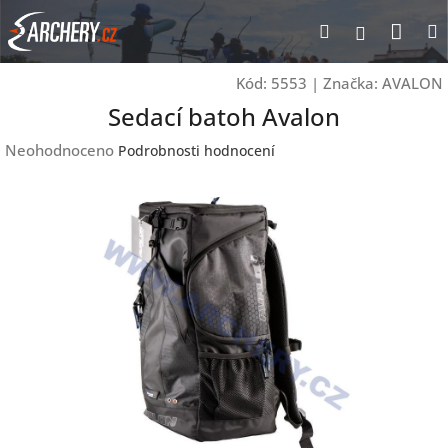
Přejít
Nák
Hledat
Přihlášen
na
obsah
koší
Kód:
5553
|
Značka:
AVALON
Sedací batoh Avalon
Průměrné
Neohodnoceno
Podrobnosti hodnocení
hodnocení
produktu
je
0,0
z
5
hvězdiček.