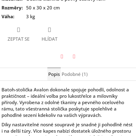
Rozměry
:
50 x 30 x 20 cm
Váha
:
3 kg
ZEPTAT SE
HLÍDAT
Twitter
Facebook
Popis
Podobné (1)
Batoh-stolička Avalon dokonale spojuje pohodlí, odolnost a
praktičnost – ideální volba pro lukostřelce a milovníky
přírody. Vyrobena z odolné tkaniny a pevného ocelového
rámu, tato všestranná stolička poskytuje spolehlivé a
pohodlné sezení kdekoliv na vašich výpravách.
Díky nastavitelné nosné soupravě je snadné ji pohodlně nést
i na delší túry. Více kapes nabízí dostatek úložného prostoru