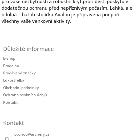
pro vaše nezbytnosti a robustní kryt proti dešti poskytuje
dodatečnou ochranu před nepříznivým počasím. Lehká, ale
odolná – batoh-stolička Avalon je připravena podpořit
všechny vaše venkovní aktivity.
Z
á
Důležité informace
p
a
E-shop
t
Prodejna
í
Prodávané značky
Lukostřelba
Obchodní podmínky
Ochrana osobních údajů
Kontakt
Kontakt
obchod
@
archery.cz