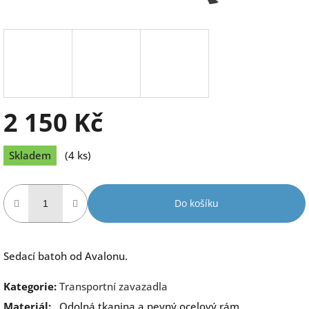
2 150 Kč
Měrná
Skladem
(4 ks)
cena:
Do košíku
Sedací batoh od Avalonu.
Kategorie
:
Transportní zavazadla
Materiál
:
Odolná tkanina a pevný ocelový rám