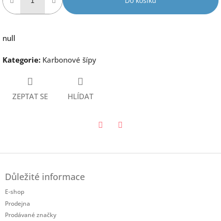
Do košíku
null
Kategorie
:
Karbonové šípy
ZEPTAT SE
HLÍDAT
Twitter
Facebook
Z
á
Důležité informace
p
a
E-shop
t
Prodejna
í
Prodávané značky