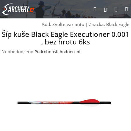
Přejít
Nák
Hledat
Přihlášen
na
obsah
koší
Kód:
Zvolte variantu
|
Značka:
Black Eagle
Šíp kuše Black Eagle Executioner 0.001
, bez hrotu 6ks
Průměrné
Neohodnoceno
Podrobnosti hodnocení
hodnocení
produktu
je
0,0
z
5
hvězdiček.