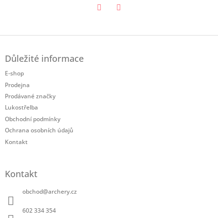
Twitter
Facebook
Z
á
Důležité informace
p
a
E-shop
t
Prodejna
í
Prodávané značky
Lukostřelba
Obchodní podmínky
Ochrana osobních údajů
Kontakt
Kontakt
obchod
@
archery.cz
602 334 354