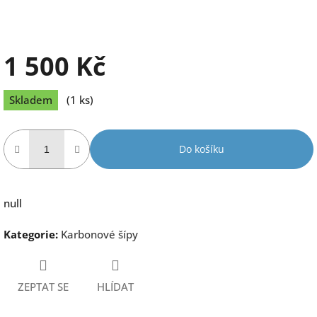
1 500 Kč
Měrná
Skladem
(1 ks)
cena:
Do košíku
null
Kategorie
:
Karbonové šípy
ZEPTAT SE
HLÍDAT