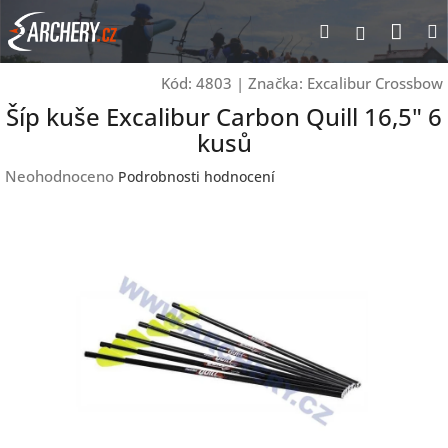
Přejít
Nák
Hledat
Přihlášen
na
obsah
koší
Kód:
4803
|
Značka:
Excalibur Crossbow
Šíp kuše Excalibur Carbon Quill 16,5" 6
kusů
Průměrné
Neohodnoceno
Podrobnosti hodnocení
hodnocení
produktu
je
0,0
z
5
hvězdiček.