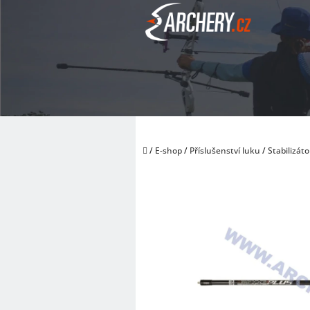
Přejít
na
obsah
Domů
/
E-shop
/
Příslušenství luku
/
Stabilizáto