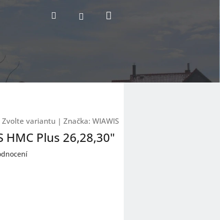
Nákupní
Hledat
Přihlášení
košík
Zvolte variantu
|
Značka:
WIAWIS
S HMC Plus 26,28,30"
odnocení