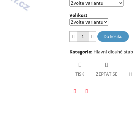
hvězdiček.
Velikost
Do košíku
Kategorie
:
Hlavní dlouhé stab
TISK
ZEPTAT SE
H
Twitter
Facebook