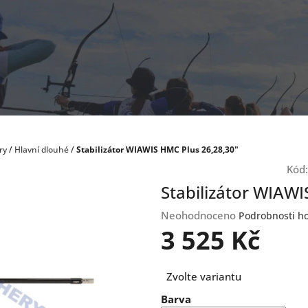
ry
/
Hlavní dlouhé
/
Stabilizátor WIAWIS HMC Plus 26,28,30"
Kód:
Stabilizátor WIAWI
Průměrné
Neohodnoceno
Podrobnosti h
hodnocení
3 525 Kč
produktu
je
Měrná
0,0
Zvolte variantu
cena:
z
Barva
5