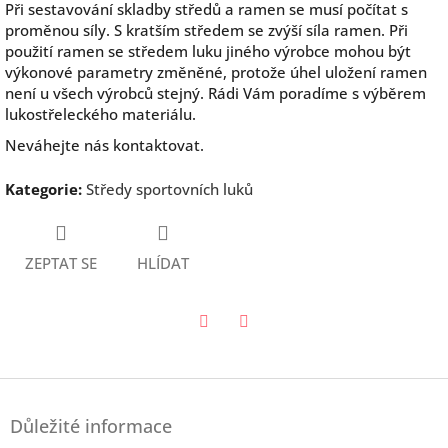
Při sestavování skladby středů a ramen se musí počítat s
proměnou síly. S kratším středem se zvýší síla ramen. Při
použití ramen se středem luku jiného výrobce mohou být
výkonové parametry změněné, protože úhel uložení ramen
není u všech výrobců stejný. Rádi Vám poradíme s výběrem
lukostřeleckého materiálu.
Neváhejte nás kontaktovat.
Kategorie
:
Středy sportovních luků
ZEPTAT SE
HLÍDAT
Twitter
Facebook
Z
á
Důležité informace
p