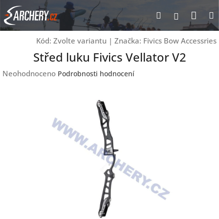
Přejít
Nák
Hledat
Přihlášen
na
obsah
koší
Kód:
Zvolte variantu
|
Značka:
Fivics Bow Accessries
Střed luku Fivics Vellator V2
Průměrné
Neohodnoceno
Podrobnosti hodnocení
hodnocení
produktu
je
0,0
z
5
hvězdiček.