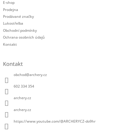
a
E-shop
t
Prodejna
í
Prodávané značky
Lukostřelba
Obchodní podmínky
Ochrana osobních údajů
Kontakt
Kontakt
obchod
@
archery.cz
602 334 354
archery.cz
archery.cz
https://www.youtube.com/@ARCHERYCZ-do9hr