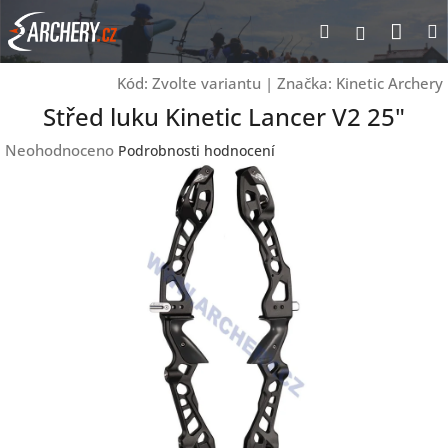
Přejít
Nák
Hledat
Přihlášen
na
obsah
koší
Kód:
Zvolte variantu
|
Značka:
Kinetic Archery
Střed luku Kinetic Lancer V2 25"
Průměrné
Neohodnoceno
Podrobnosti hodnocení
hodnocení
produktu
je
0,0
z
5
hvězdiček.