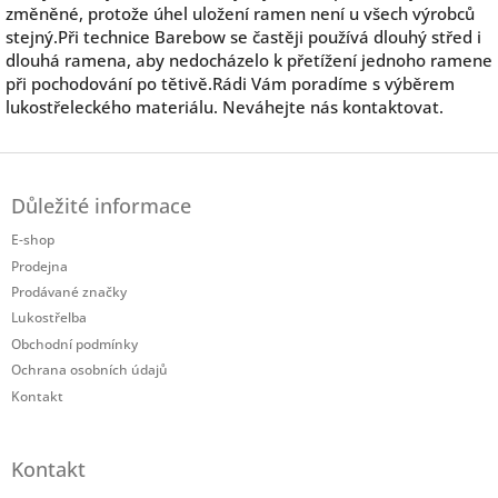
změněné, protože úhel uložení ramen není u všech výrobců
stejný.Při technice Barebow se častěji používá dlouhý střed i
dlouhá ramena, aby nedocházelo k přetížení jednoho ramene
při pochodování po tětivě.Rádi Vám poradíme s výběrem
lukostřeleckého materiálu. Neváhejte nás kontaktovat.
Z
á
Důležité informace
p
a
E-shop
t
Prodejna
í
Prodávané značky
Lukostřelba
Obchodní podmínky
Ochrana osobních údajů
Kontakt
Kontakt