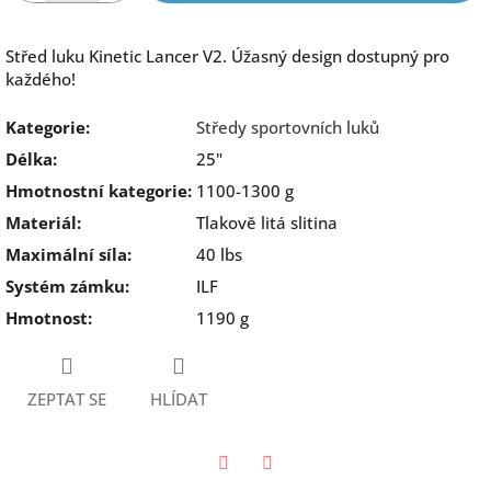
Střed luku Kinetic Lancer V2. Úžasný design dostupný pro
každého!
Kategorie
:
Středy sportovních luků
Délka
:
25"
Hmotnostní kategorie
:
1100-1300 g
Materiál
:
Tlakově litá slitina
Maximální síla
:
40 lbs
Systém zámku
:
ILF
Hmotnost
:
1190 g
ZEPTAT SE
HLÍDAT