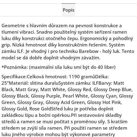
Twitter
Facebook
Popis
Geometrie s hlavním důrazem na pevnost konstrukce a
tlumení vibrací. Snadno použitelný systém seřízení ramen
luku díky konstrukci otočného čepu. Ergonomický a pohodlný
grip. Nízká hmotnost díky konstrukčním řešením. Systém
zámku ILF. Je vhodný i pro techniku Barebow - holý luk. Tento
model se dá dobře doplnit vhodným závažím.
*Poznámka: (maximální síla luku smí být do 40 liber)
Specifikace:Celková hmotnost: 1190 gramůDélka:
25”Materiál: slitina duraluSystém zámku: ILFBarvy: Matt
Black, Matt Gray, Matt White, Glossy Red, Glossy Deep Blue,
Glossy Black, Glossy Purple, Pearl White, Glossy Cyan, Glossy
Green, Glossy Gray, Glossy Acid Green, Glossy Hot Pink,
Glossy Gold, Rose GoldStřed luku je potřeba doplnit
zakládkou šípu a boční opěrkou.Při sestavování skladby
středů a ramen se musí počítat s proměnou síly. S kratším
středem se zvýší síla ramen. Při použití ramen se středem
luku jiného výrobce mohou být výkonové parametry