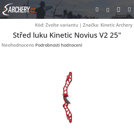
Přejít
Nák
Hledat
Přihlášen
na
obsah
koší
Kód:
Zvolte variantu
|
Značka:
Kinetic Archery
Střed luku Kinetic Novius V2 25"
Průměrné
Neohodnoceno
Podrobnosti hodnocení
hodnocení
produktu
je
0,0
z
5
hvězdiček.