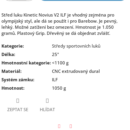
Střed luku Kinetic Novius V2 ILF je vhodný zejména pro
olympijský styl, ale dá se použít i pro Barebow. Je pevný,
lehký. Možné zatížení bez omezení. Hmotnost je 1.050
gramů. Plastový Grip. Dřevěný se dá objednat zvlášť.
Kategorie
:
Středy sportovních luků
Délka
:
25"
Hmotnostní kategorie
:
<1100 g
Materiál
:
CNC extrudovaný dural
Systém zámku
:
ILF
Hmotnost
:
1050 g
ZEPTAT SE
HLÍDAT