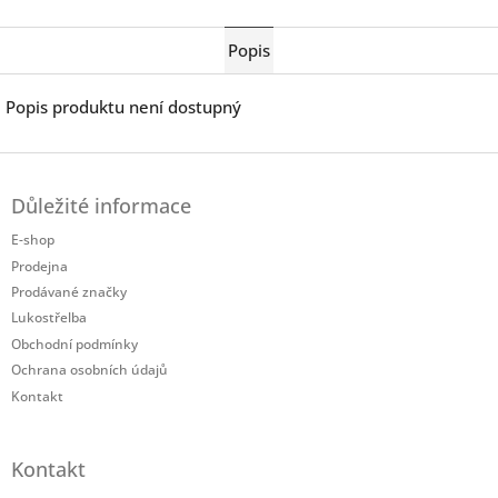
Twitter
Facebook
Popis
Popis produktu není dostupný
Z
á
Důležité informace
p
a
E-shop
t
Prodejna
í
Prodávané značky
Lukostřelba
Obchodní podmínky
Ochrana osobních údajů
Kontakt
Kontakt