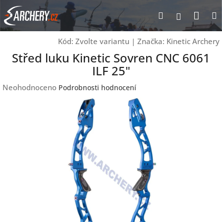
Přejít
Nák
Hledat
Přihlášen
na
obsah
koší
Kód:
Zvolte variantu
|
Značka:
Kinetic Archery
Střed luku Kinetic Sovren CNC 6061
ILF 25"
Průměrné
Neohodnoceno
Podrobnosti hodnocení
hodnocení
produktu
je
0,0
z
5
hvězdiček.