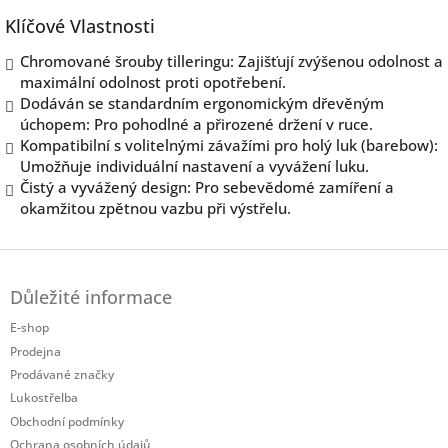
Klíčové Vlastnosti
Chromované šrouby tilleringu: Zajišťují zvýšenou odolnost a
maximální odolnost proti opotřebení.
Dodáván se standardním ergonomickým dřevěným
úchopem: Pro pohodlné a přirozené držení v ruce.
Kompatibilní s volitelnými závažími pro holý luk (barebow):
Umožňuje individuální nastavení a vyvážení luku.
Čistý a vyvážený design: Pro sebevědomé zamíření a
okamžitou zpětnou vazbu při výstřelu.
Z
á
Důležité informace
p
a
E-shop
t
Prodejna
í
Prodávané značky
Lukostřelba
Obchodní podmínky
Ochrana osobních údajů