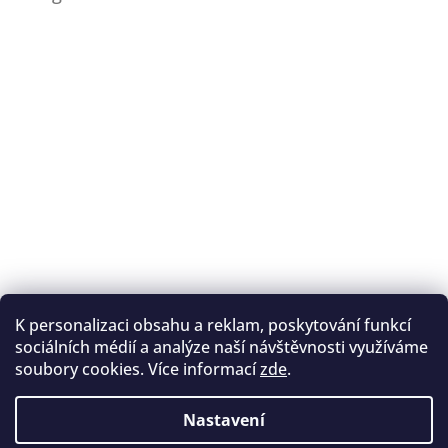
K personalizaci obsahu a reklam, poskytování funkcí
Sledovat na Instagramu
sociálních médií a analýze naší návštěvnosti využíváme
soubory cookies. Více informací
zde
.
Registrace na lukostřelbu
I. Královský lukostřelecký klub
Nastavení
Český lukostřelecký svaz