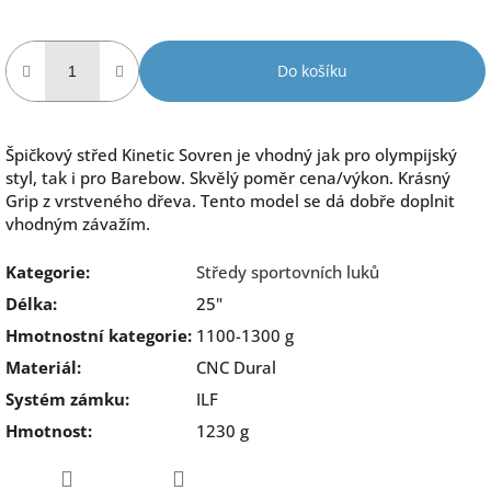
Do košíku
Špičkový střed Kinetic Sovren je vhodný jak pro olympijský
styl, tak i pro Barebow. Skvělý poměr cena/výkon. Krásný
Grip z vrstveného dřeva. Tento model se dá dobře doplnit
vhodným závažím.
Kategorie
:
Středy sportovních luků
Délka
:
25"
Hmotnostní kategorie
:
1100-1300 g
Materiál
:
CNC Dural
Systém zámku
:
ILF
Hmotnost
:
1230 g