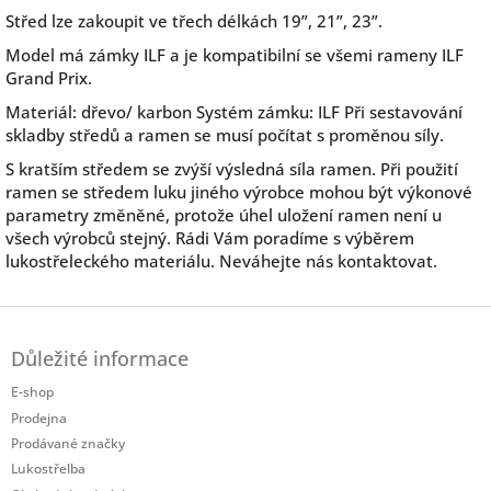
Střed lze zakoupit ve třech délkách 19”, 21”, 23”.
Model má zámky ILF a je kompatibilní se všemi rameny ILF
Grand Prix.
Materiál: dřevo/ karbon Systém zámku: ILF Při sestavování
skladby středů a ramen se musí počítat s proměnou síly.
S kratším středem se zvýší výsledná síla ramen. Při použití
ramen se středem luku jiného výrobce mohou být výkonové
parametry změněné, protože úhel uložení ramen není u
všech výrobců stejný. Rádi Vám poradíme s výběrem
lukostřeleckého materiálu. Neváhejte nás kontaktovat.
Z
á
Důležité informace
p
a
E-shop
t
Prodejna
í
Prodávané značky
Lukostřelba