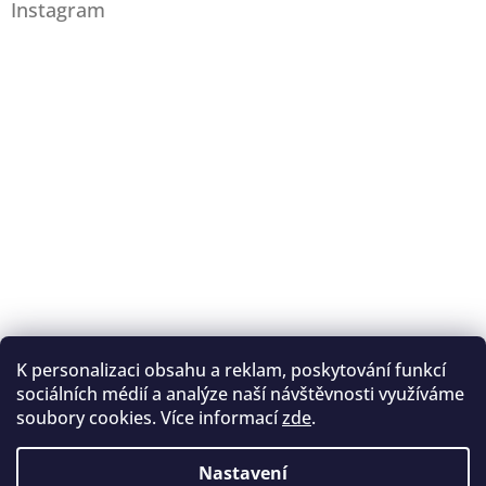
Instagram
K personalizaci obsahu a reklam, poskytování funkcí
Sledovat na Instagramu
sociálních médií a analýze naší návštěvnosti využíváme
soubory cookies. Více informací
zde
.
Registrace na lukostřelbu
I. Královský lukostřelecký klub
Nastavení
Český lukostřelecký svaz