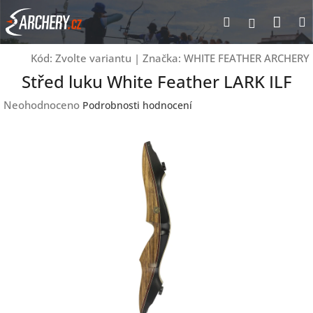
Přejít
Nák
Hledat
Přihlášen
na
obsah
koší
Kód:
Zvolte variantu
|
Značka:
WHITE FEATHER ARCHERY
Střed luku White Feather LARK ILF
Průměrné
Neohodnoceno
Podrobnosti hodnocení
hodnocení
produktu
je
0,0
z
5
hvězdiček.