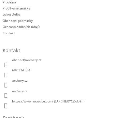
t
Prodejna
í
Prodávané značky
Lukostřelba
Obchodní podmínky
Ochrana osobních údajů
Kontakt
Kontakt
obchod
@
archery.cz
602 334 354
archery.cz
archery.cz
https://www.youtube.com/@ARCHERYCZ-do9hr