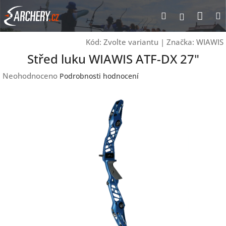
Přejít
Nák
Hledat
Přihlášen
na
obsah
koší
Kód:
Zvolte variantu
|
Značka:
WIAWIS
Střed luku WIAWIS ATF-DX 27"
Průměrné
Neohodnoceno
Podrobnosti hodnocení
hodnocení
produktu
je
0,0
z
5
hvězdiček.