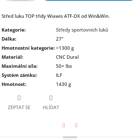
Střed luku TOP třidy Wiawis ATF-DX od Win&Win.
Kategorie
:
Středy sportovních luků
Délka
:
27"
Hmotnostní kategorie
:
>1300 g
Materiál
:
CNC Dural
Maximální síla
:
50+ lbs
Systém zámku
:
ILF
Hmotnost
:
1430 g
ZEPTAT SE
HLÍDAT
Twitter
Facebook