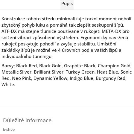
Popis
Konstrukce tohoto středu minimalizuje torzní moment neboli
zbytečný pohyb luku a pomáhá tak zlepšit seskupení šípů.
ATF-DX má stejné tlumiče používané v rukojeti META-DX pro
snížení vibrací způsobené výstřelem. Ergonomicky navržená
rukojeť poskytuje pohodlí a zvyšuje stabilitu. Umístění
zakládky šípů je možné ve 4 úrovních podle vašich šípů a
individuálního tunningu.
Barvy: Black Red, Black Gold, Graphite Black, Champion Gold,
Metallic Silver, Brilliant Silver, Turkey Green, Heat Blue, Sonic
Red, Neo Pink, Dynamic Yellow, Indigo Blue, Burgundy Red,
White.
Z
á
Důležité informace
p
a
E-shop