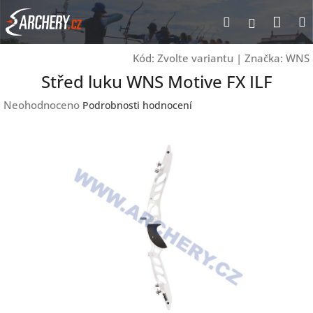
Přejít
Nák
Hledat
Přihlášen
na
obsah
koší
Kód:
Zvolte variantu
|
Značka:
WNS
Střed luku WNS Motive FX ILF
Průměrné
Neohodnoceno
Podrobnosti hodnocení
hodnocení
produktu
je
0,0
z
5
hvězdiček.