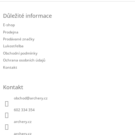
Z
á
Důležité informace
p
a
E-shop
t
Prodejna
í
Prodávané značky
Lukostřelba
Obchodní podmínky
Ochrana osobních údajů
Kontakt
Kontakt
obchod
@
archery.cz
602 334 354
archery.cz
archery.cz