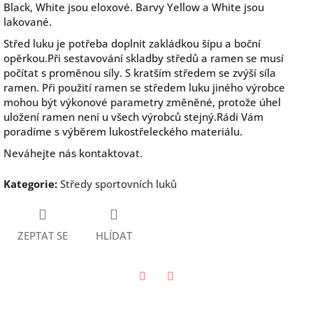
Black, White jsou eloxové. Barvy Yellow a White jsou
lakované.
Střed luku je potřeba doplnit zakládkou šípu a boční
opěrkou.Při sestavování skladby středů a ramen se musí
počítat s proměnou síly. S kratším středem se zvýší síla
ramen. Při použití ramen se středem luku jiného výrobce
mohou být výkonové parametry změněné, protože úhel
uložení ramen není u všech výrobců stejný.Rádi Vám
poradíme s výběrem lukostřeleckého materiálu.
Neváhejte nás kontaktovat.
Kategorie
:
Středy sportovních luků
ZEPTAT SE
HLÍDAT
Twitter
Facebook