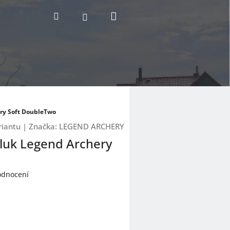
Nákupní
Hledat
Přihlášení
košík
ery Soft DoubleTwo
riantu
|
Značka:
LEGEND ARCHERY
 luk Legend Archery
odnocení