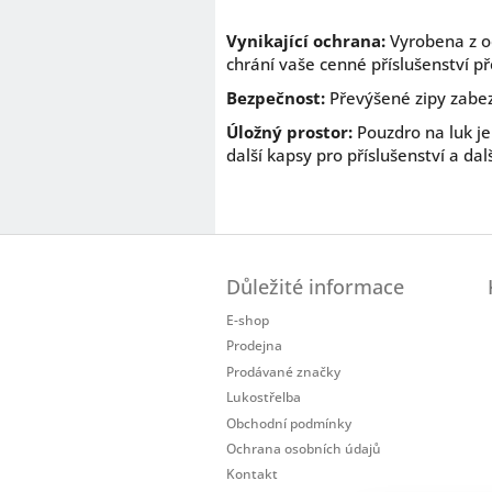
Vynikající ochrana:
Vyrobena z o
chrání vaše cenné příslušenství 
Bezpečnost:
Převýšené zipy zabez
Úložný prostor:
Pouzdro na luk je
další kapsy pro příslušenství a dal
Z
á
Důležité informace
p
a
E-shop
t
Prodejna
í
Prodávané značky
Lukostřelba
Obchodní podmínky
Ochrana osobních údajů
Kontakt