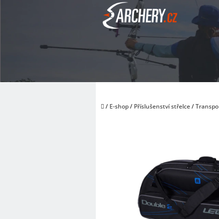
Přejít
na
obsah
Domů
/
E-shop
/
Příslušenství střelce
/
Transpo