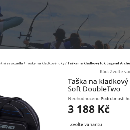
rtní zavazadla
/
Tašky na kladkové luky
/
Taška na kladkový luk Legend Arch
Kód:
Zvolte va
Taška na kladkový
Soft DoubleTwo
Průměrné
Neohodnoceno
Podrobnosti h
hodnocení
3 188 Kč
produktu
je
Měrná
0,0
Zvolte variantu
cena:
z