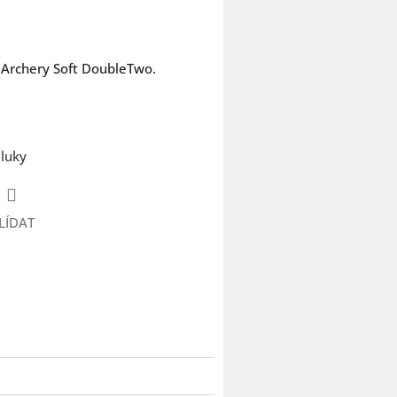
 Archery Soft DoubleTwo.
 luky
LÍDAT