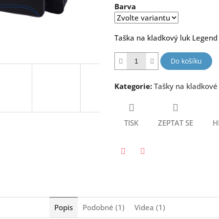
Barva
5
hvězdiček.
Taška na kladkový luk Legend
Do košíku
Kategorie
:
Tašky na kladkové
TISK
ZEPTAT SE
H
Twitter
Facebook
Popis
Podobné (1)
Videa (1)