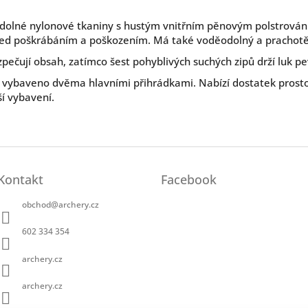
dolné nylonové tkaniny s hustým vnitřním pěnovým polstrování
před poškrábáním a poškozením. Má také voděodolný a prachotě
pečují obsah, zatímco šest pohyblivých suchých zipů drží luk p
 vybaveno dvěma hlavními přihrádkami. Nabízí dostatek prosto
ší vybavení.
Kontakt
Facebook
obchod
@
archery.cz
602 334 354
archery.cz
archery.cz