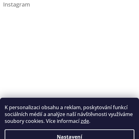
Instagram
K personalizaci obsahu a reklam, poskytování funkcí
Sledovat na Instagramu
sociálních médií a analýze naší návštěvnosti využíváme
soubory cookies. Více informací
zde
.
Registrace na lukostřelbu
I. Královský lukostřelecký klub
Nastavení
Český lukostřelecký svaz