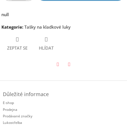
null
Kategorie
:
Tašky na kladkové luky
ZEPTAT SE
HLÍDAT
Twitter
Facebook
Z
á
Důležité informace
p
a
E-shop
t
Prodejna
í
Prodávané značky
Lukostřelba