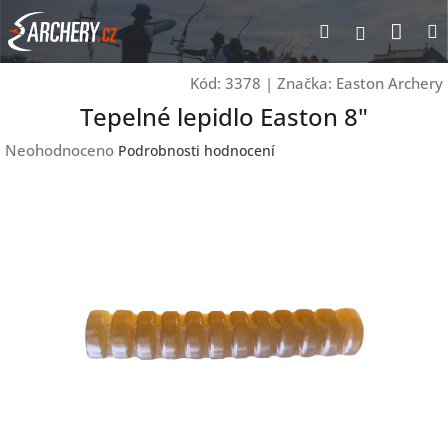
Přejít
Nák
Hledat
Přihlášen
na
obsah
koší
Kód:
3378
|
Značka:
Easton Archery
Tepelné lepidlo Easton 8"
Průměrné
Neohodnoceno
Podrobnosti hodnocení
hodnocení
produktu
je
0,0
z
5
hvězdiček.