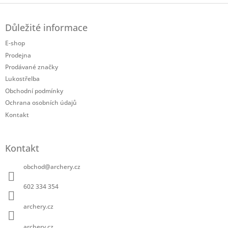
Z
á
Důležité informace
p
a
E-shop
t
Prodejna
í
Prodávané značky
Lukostřelba
Obchodní podmínky
Ochrana osobních údajů
Kontakt
Kontakt
obchod
@
archery.cz
602 334 354
archery.cz
archery.cz