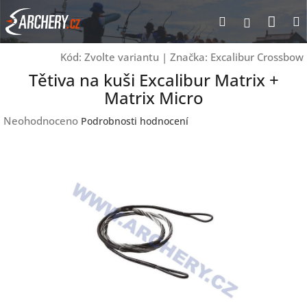
Přejít
Nák
Hledat
Přihlášen
na
obsah
koší
Kód:
Zvolte variantu
|
Značka:
Excalibur Crossbow
Tětiva na kuši Excalibur Matrix +
Matrix Micro
Průměrné
Neohodnoceno
Podrobnosti hodnocení
hodnocení
produktu
je
0,0
z
5
hvězdiček.