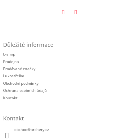
Twitter
Facebook
Z
á
Důležité informace
p
a
E-shop
t
Prodejna
í
Prodávané značky
Lukostřelba
Obchodní podmínky
Ochrana osobních údajů
Kontakt
Kontakt
obchod
@
archery.cz