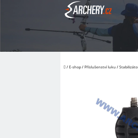
Přejít
na
obsah
Domů
/
E-shop
/
Příslušenství luku
/
Stabilizáto