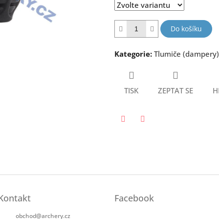
hvězdiček.
Do košíku
Kategorie
:
Tlumiče (dampery) 
TISK
ZEPTAT SE
H
Twitter
Facebook
Kontakt
Facebook
obchod
@
archery.cz