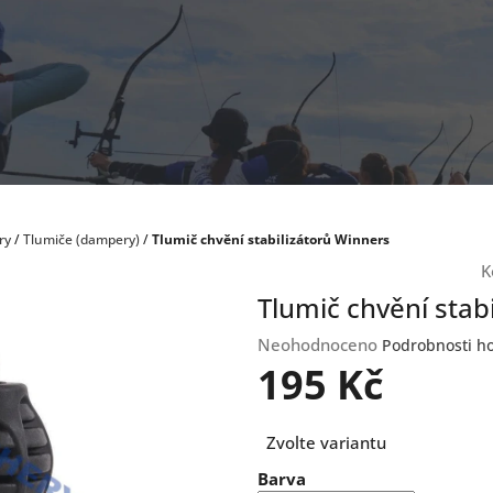
ry
/
Tlumiče (dampery)
/
Tlumič chvění stabilizátorů Winners
K
Tlumič chvění stab
Průměrné
Neohodnoceno
Podrobnosti h
hodnocení
195 Kč
produktu
je
Měrná
0,0
Zvolte variantu
cena:
z
Barva
5