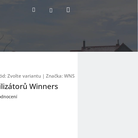
Nákupní
Hledat
Přihlášení
košík
ód:
Zvolte variantu
|
Značka:
WNS
ilizátorů Winners
odnocení