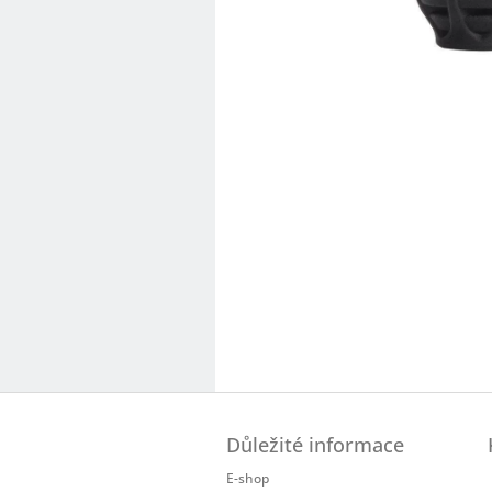
Z
á
Důležité informace
p
a
E-shop