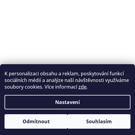
K personalizaci obsahu a reklam, poskytování funkcí
Sledovat na Instagramu
sociálních médií a analýze naší návštěvnosti využíváme
soubory cookies. Více informací
zde
.
Registrace na lukostřelbu
I. Královský lukostřelecký klub
Nastavení
Český lukostřelecký svaz
Copyright 2026
Archery.cz
. Všechna práva vyhrazena.
Vytvořil Shoptet
Odmítnout
Souhlasím
Upravit nastavení cookies