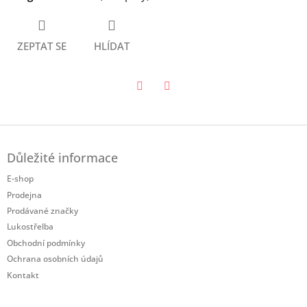
ZEPTAT SE
HLÍDAT
Twitter
Facebook
Z
á
Důležité informace
p
a
E-shop
t
Prodejna
í
Prodávané značky
Lukostřelba
Obchodní podmínky
Ochrana osobních údajů
Kontakt