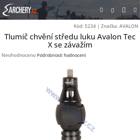
Přejít
Nák
Hledat
Přihlášen
na
obsah
koší
Kód:
5234
|
Značka:
AVALON
Tlumič chvění středu luku Avalon Tec
X se závažím
Průměrné
Neohodnoceno
Podrobnosti hodnocení
hodnocení
produktu
je
0,0
z
5
hvězdiček.