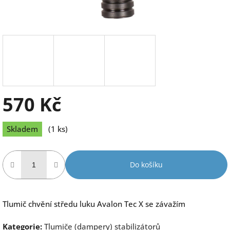
570 Kč
Měrná
Skladem
(1 ks)
cena:
Do košíku
Tlumič chvění středu luku Avalon Tec X se závažím
Kategorie
:
Tlumiče (dampery) stabilizátorů