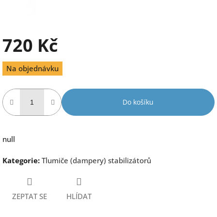
720 Kč
Měrná
Na objednávku
cena:
Do košíku
null
Kategorie
:
Tlumiče (dampery) stabilizátorů
ZEPTAT SE
HLÍDAT