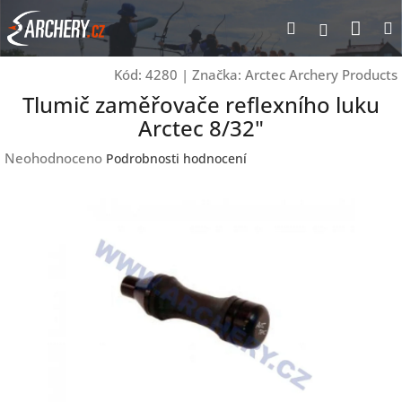
Přejít
Nák
Hledat
Přihlášen
na
obsah
koší
Kód:
4280
|
Značka:
Arctec Archery Products
Tlumič zaměřovače reflexního luku
Arctec 8/32"
Průměrné
Neohodnoceno
Podrobnosti hodnocení
hodnocení
produktu
je
0,0
z
5
hvězdiček.