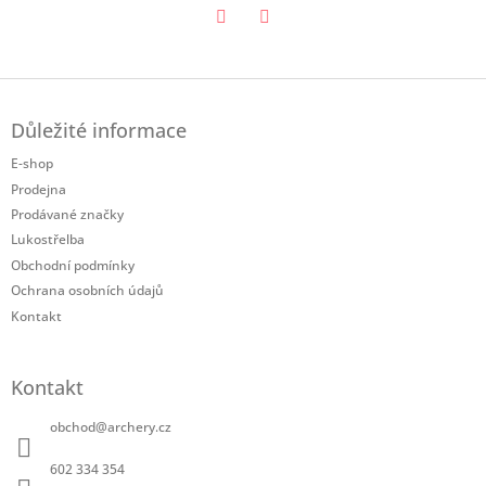
Twitter
Facebook
Z
á
Důležité informace
p
a
E-shop
t
Prodejna
í
Prodávané značky
Lukostřelba
Obchodní podmínky
Ochrana osobních údajů
Kontakt
Kontakt
obchod
@
archery.cz
602 334 354