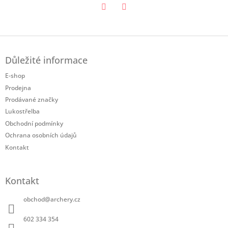
Twitter
Facebook
Z
á
Důležité informace
p
a
E-shop
t
Prodejna
í
Prodávané značky
Lukostřelba
Obchodní podmínky
Ochrana osobních údajů
Kontakt
Kontakt
obchod
@
archery.cz
602 334 354