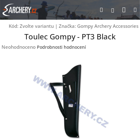
Přejít
Nák
Hledat
Přihlášen
na
obsah
koší
Kód:
Zvolte variantu
|
Značka:
Gompy Archery Accessories
Toulec Gompy - PT3 Black
Průměrné
Neohodnoceno
Podrobnosti hodnocení
hodnocení
produktu
je
0,0
z
5
hvězdiček.