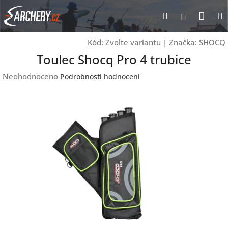
Přejít
Nák
Hledat
Přihlášen
na
obsah
koší
Kód:
Zvolte variantu
|
Značka:
SHOCQ
Toulec Shocq Pro 4 trubice
Průměrné
Neohodnoceno
Podrobnosti hodnocení
hodnocení
produktu
je
0,0
z
5
hvězdiček.