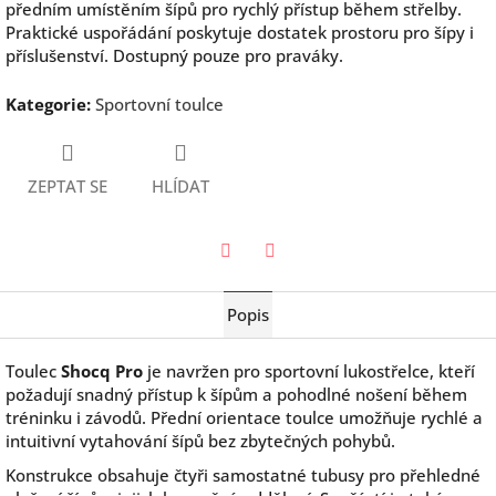
předním umístěním šípů pro rychlý přístup během střelby.
Praktické uspořádání poskytuje dostatek prostoru pro šípy i
příslušenství. Dostupný pouze pro praváky.
Kategorie
:
Sportovní toulce
ZEPTAT SE
HLÍDAT
Twitter
Facebook
Popis
Toulec
Shocq Pro
je navržen pro sportovní lukostřelce, kteří
požadují snadný přístup k šípům a pohodlné nošení během
tréninku i závodů. Přední orientace toulce umožňuje rychlé a
intuitivní vytahování šípů bez zbytečných pohybů.
Konstrukce obsahuje čtyři samostatné tubusy pro přehledné