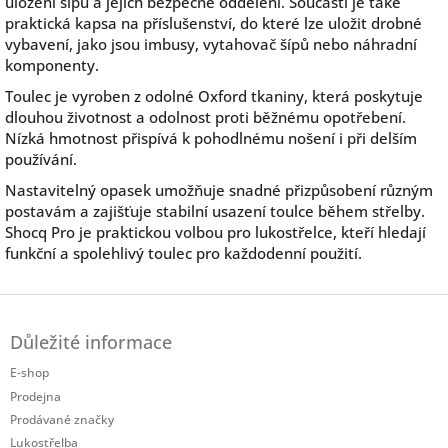
uložení šípů a jejich bezpečné oddělení. Součástí je také
praktická kapsa na příslušenství, do které lze uložit drobné
vybavení, jako jsou imbusy, vytahovač šípů nebo náhradní
komponenty.
Toulec je vyroben z odolné Oxford tkaniny, která poskytuje
dlouhou životnost a odolnost proti běžnému opotřebení.
Nízká hmotnost přispívá k pohodlnému nošení i při delším
používání.
Nastavitelný opasek umožňuje snadné přizpůsobení různým
postavám a zajišťuje stabilní usazení toulce během střelby.
Shocq Pro je praktickou volbou pro lukostřelce, kteří hledají
funkční a spolehlivý toulec pro každodenní použití.
Z
á
Důležité informace
p
a
E-shop
t
Prodejna
í
Prodávané značky
Lukostřelba