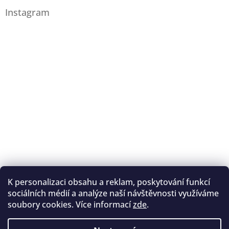
Instagram
K personalizaci obsahu a reklam, poskytování funkcí
Sledovat na Instagramu
sociálních médií a analýze naší návštěvnosti využíváme
soubory cookies. Více informací
zde
.
Registrace na lukostřelbu
I. Královský lukostřelecký klub