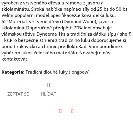
vyroben z vrstveného dřeva a ramena z javoru a
sklolaminátu. Široká nabídka napínací síly od 25lbs do 50lbs.
Velmi populární model.Specifikace:Celková délka luku:
62”Materiál: vrstvené dřevo (Dymond Wood), javor a
sklolaminátDoporučené předpětí: 7”Balení obsahuje
vlámskou tětivu Dyneema 1ks a tradiční zakládku šípu ( shelf)
1ks.Pro bezpečné střílení z tradičního luku doporučujeme si
pořídit rukavičku a chránič předloktí.Rádi Vám poradíme s
výběrem lukostřeleckého materiálu. Neváhejte nás
kontaktovat.
Kategorie
:
Tradiční dlouhé luky (longbow)
ZEPTAT SE
HLÍDAT
Twitter
Facebook
Z