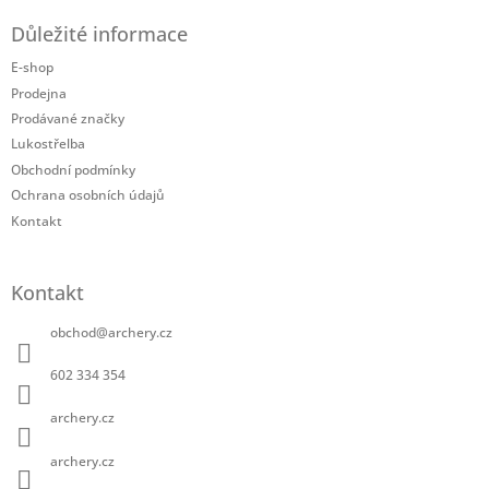
á
Důležité informace
p
a
E-shop
t
Prodejna
í
Prodávané značky
Lukostřelba
Obchodní podmínky
Ochrana osobních údajů
Kontakt
Kontakt
obchod
@
archery.cz
602 334 354
archery.cz
archery.cz