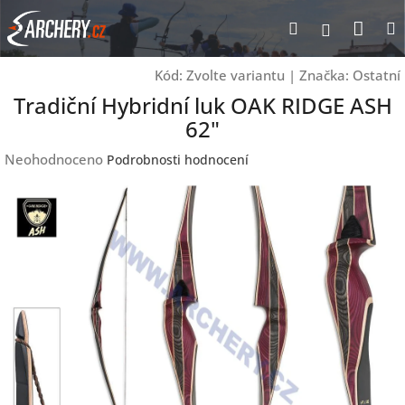
Přejít
Nák
Hledat
Přihlášen
na
obsah
koší
Kód:
Zvolte variantu
|
Značka:
Ostatní
Tradiční Hybridní luk OAK RIDGE ASH
62"
Průměrné
Neohodnoceno
Podrobnosti hodnocení
hodnocení
produktu
je
0,0
z
5
hvězdiček.