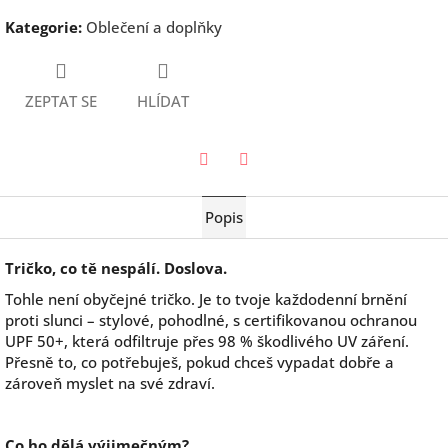
Kategorie
:
Oblečení a doplňky
ZEPTAT SE
HLÍDAT
Twitter
Facebook
Popis
Tričko, co tě nespálí. Doslova.
Tohle není obyčejné tričko. Je to tvoje každodenní brnění
proti slunci – stylové, pohodlné, s certifikovanou ochranou
UPF 50+, která odfiltruje přes 98 % škodlivého UV záření.
Přesně to, co potřebuješ, pokud chceš vypadat dobře a
zároveň myslet na své zdraví.
Co ho dělá výjimečným?