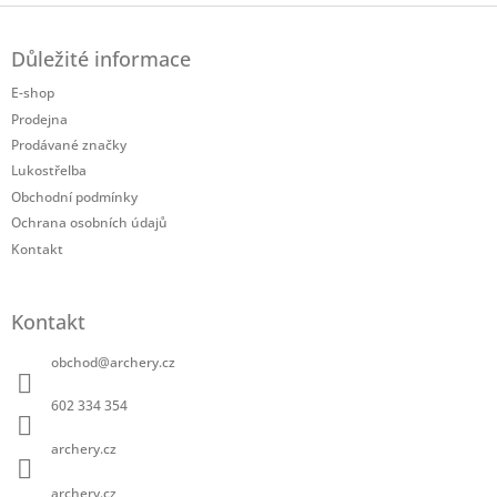
Z
á
Důležité informace
p
a
E-shop
t
Prodejna
í
Prodávané značky
Lukostřelba
Obchodní podmínky
Ochrana osobních údajů
Kontakt
Kontakt
obchod
@
archery.cz
602 334 354
archery.cz
archery.cz