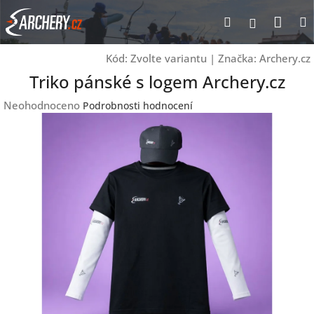
Přejít
Nák
Hledat
Přihlášen
na
obsah
koší
Kód:
Zvolte variantu
|
Značka:
Archery.cz
Triko pánské s logem Archery.cz
Průměrné
Neohodnoceno
Podrobnosti hodnocení
hodnocení
produktu
je
0,0
z
5
hvězdiček.