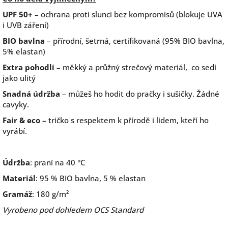
UPF 50+
– ochrana proti slunci bez kompromisů (blokuje UVA
i UVB záření)
BIO bavlna
– přírodní, šetrná, certifikovaná (95% BIO bavlna,
5% elastan)
Extra pohodlí
– měkký a průžný strečový materiál, co sedí
jako ulitý
Snadná údržba
– můžeš ho hodit do pračky i sušičky. Žádné
cavyky.
Fair & eco
– tričko s respektem k přírodě i lidem, kteří ho
vyrábí.
Údržba
: praní na 40 °C
Materiál
: 95 % BIO bavlna, 5 % elastan
Gramáž
: 180 g/m²
Vyrobeno pod dohledem OCS Standard