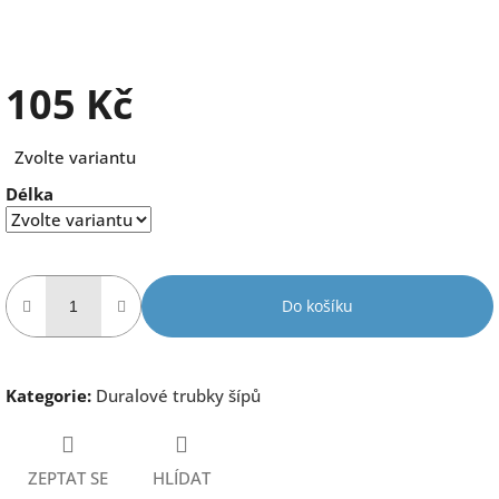
105 Kč
Měrná
Zvolte variantu
cena:
Délka
Do košíku
Kategorie
:
Duralové trubky šípů
ZEPTAT SE
HLÍDAT