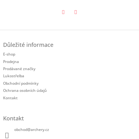
Twitter
Facebook
Z
á
Důležité informace
p
a
E-shop
t
Prodejna
í
Prodávané značky
Lukostřelba
Obchodní podmínky
Ochrana osobních údajů
Kontakt
Kontakt
obchod
@
archery.cz