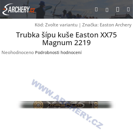
Přejít
Nák
Hledat
Přihlášen
na
obsah
koší
Kód:
Zvolte variantu
|
Značka:
Easton Archery
Trubka šípu kuše Easton XX75
Magnum 2219
Průměrné
Neohodnoceno
Podrobnosti hodnocení
hodnocení
produktu
je
0,0
z
5
hvězdiček.