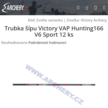
Přejít
Nák
Hledat
Přihlášen
na
obsah
koší
Kód:
Zvolte variantu
|
Značka:
Victory Archery
Trubka šípu Victory VAP Hunting166
V6 Sport 12 ks
Průměrné
Neohodnoceno
Podrobnosti hodnocení
hodnocení
produktu
je
0,0
z
5
hvězdiček.