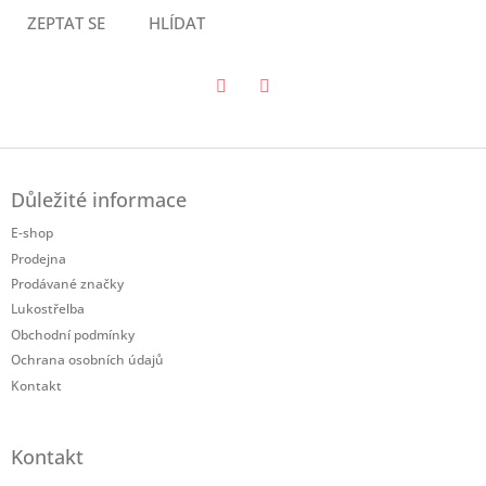
ZEPTAT SE
HLÍDAT
Twitter
Facebook
Z
á
Důležité informace
p
a
E-shop
t
Prodejna
í
Prodávané značky
Lukostřelba
Obchodní podmínky
Ochrana osobních údajů
Kontakt
Kontakt