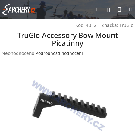
Přejít
Nák
Hledat
Přihlášen
na
obsah
koší
Kód:
4012
|
Značka:
TruGlo
TruGlo Accessory Bow Mount
Picatinny
Průměrné
Neohodnoceno
Podrobnosti hodnocení
hodnocení
produktu
je
0,0
z
5
hvězdiček.