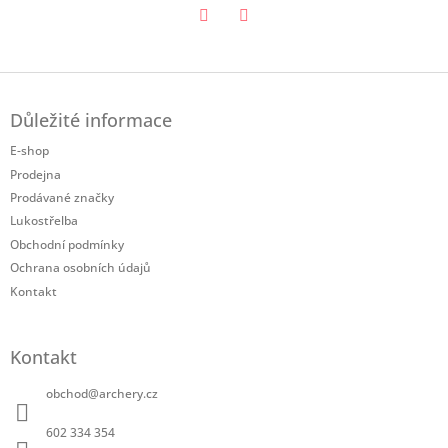
Twitter
Facebook
Z
á
Důležité informace
p
a
E-shop
t
Prodejna
í
Prodávané značky
Lukostřelba
Obchodní podmínky
Ochrana osobních údajů
Kontakt
Kontakt
obchod
@
archery.cz
602 334 354