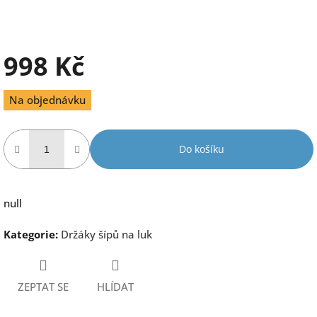
998 Kč
Měrná
Na objednávku
cena:
Do košíku
null
Kategorie
:
Držáky šípů na luk
ZEPTAT SE
HLÍDAT