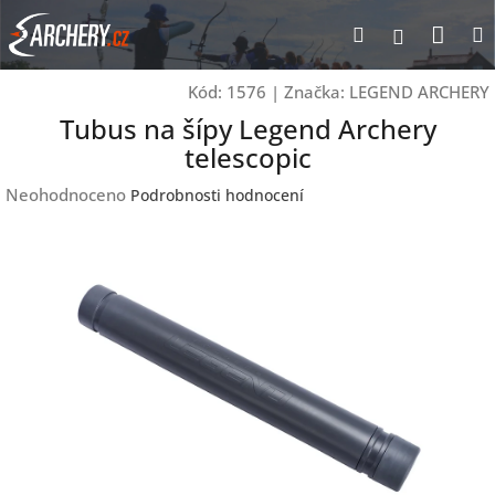
Přejít
Nák
Hledat
Přihlášen
na
obsah
koší
Kód:
1576
|
Značka:
LEGEND ARCHERY
Tubus na šípy Legend Archery
telescopic
Průměrné
Neohodnoceno
Podrobnosti hodnocení
hodnocení
produktu
je
0,0
z
5
hvězdiček.