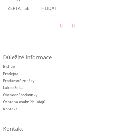
ZEPTAT SE
HLÍDAT
Twitter
Facebook
Z
á
Důležité informace
p
a
E-shop
t
Prodejna
í
Prodávané značky
Lukostřelba
Obchodní podmínky
Ochrana osobních údajů
Kontakt
Kontakt