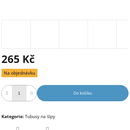
265 Kč
Měrná
Na objednávku
cena:
Do košíku
Kategorie
:
Tubusy na šípy