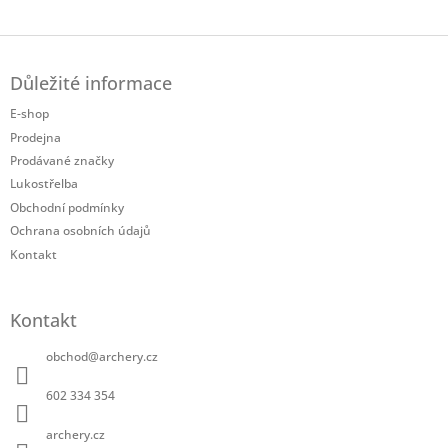
Twitter
Facebook
Z
á
Důležité informace
p
a
E-shop
t
Prodejna
í
Prodávané značky
Lukostřelba
Obchodní podmínky
Ochrana osobních údajů
Kontakt
Kontakt
obchod
@
archery.cz
602 334 354
archery.cz