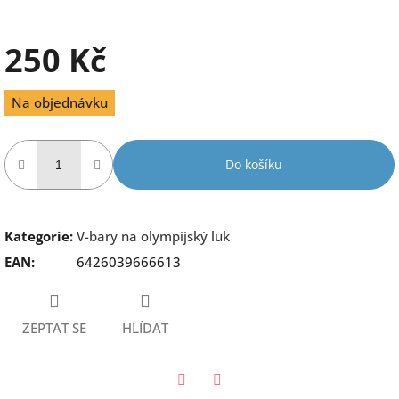
250 Kč
Měrná
Na objednávku
cena:
Do košíku
Kategorie
:
V-bary na olympijský luk
EAN
:
6426039666613
ZEPTAT SE
HLÍDAT