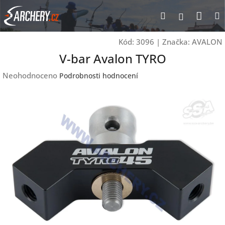
Přejít
Nák
Hledat
Přihlášen
na
obsah
koší
Kód:
3096
|
Značka:
AVALON
V-bar Avalon TYRO
Průměrné
Neohodnoceno
Podrobnosti hodnocení
hodnocení
produktu
je
0,0
z
5
hvězdiček.