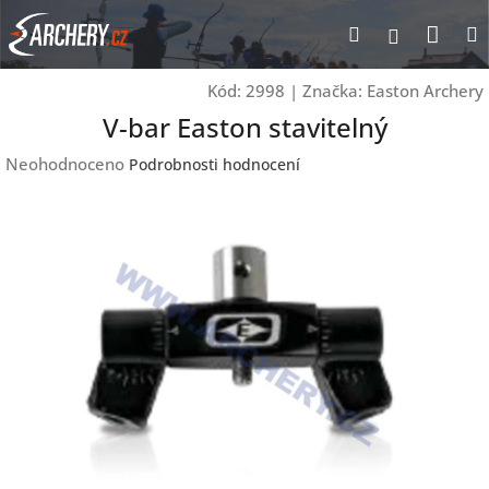
Přejít
Nák
Hledat
Přihlášen
na
obsah
koší
Kód:
2998
|
Značka:
Easton Archery
V-bar Easton stavitelný
Průměrné
Neohodnoceno
Podrobnosti hodnocení
hodnocení
produktu
je
0,0
z
5
hvězdiček.