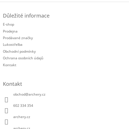
Z
á
Důležité informace
p
a
E-shop
t
Prodejna
í
Prodávané značky
Lukostřelba
Obchodní podmínky
Ochrana osobních údajů
Kontakt
Kontakt
obchod
@
archery.cz
602 334 354
archery.cz
archery.cz