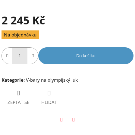
2 245 Kč
Měrná
Na objednávku
cena:
Do košíku
Kategorie
:
V-bary na olympijský luk
ZEPTAT SE
HLÍDAT
Twitter
Facebook