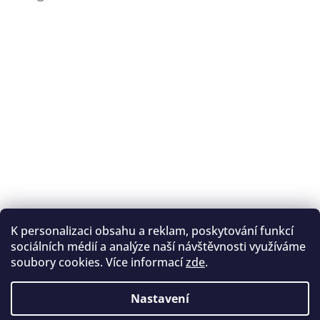
K personalizaci obsahu a reklam, poskytování funkcí
Sledovat na Instagramu
sociálních médií a analýze naší návštěvnosti využíváme
soubory cookies. Více informací
zde
.
Registrace na lukostřelbu
I. Královský lukostřelecký klub
Nastavení
Český lukostřelecký svaz