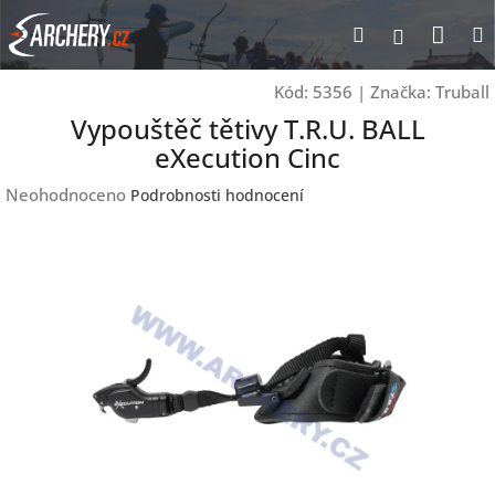
Přejít
Nák
Hledat
Přihlášen
na
obsah
koší
Kód:
5356
|
Značka:
Truball
Vypouštěč tětivy T.R.U. BALL
eXecution Cinc
Průměrné
Neohodnoceno
Podrobnosti hodnocení
hodnocení
produktu
je
0,0
z
5
hvězdiček.