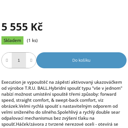
5 555 Kč
Měrná
Skladem
(1 ks)
cena:
Do košíku
Execution je vypouštěč na zápěstí aktivovaný ukazováčkem
od výrobce T.R.U. BALL.Hybridní spoušť typu "vše v jednom"
nabízí možnost umístění spouště třemi způsoby: forward
speed, straight comfort, & swept-back comfort, viz
obrázek.Velmi rychlá spoušť s nastavitelným odporem od
velmi sníženého do silného.Spolehlivý a rychlý double sear
odpalovací mechanismus bez zvýšení tlaku na
spoušť.Háček/závora z tvrzené nerezové oceli - otevírá se