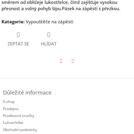
směrem od obličeje lukostřelce, čímž zajišťuje vysokou
přesnost a volný pohyb šípu.Pásek na zápěstí s přezkou.
Kategorie
:
Vypouštěče na zápěstí
ZEPTAT SE
HLÍDAT
Twitter
Facebook
Z
á
Důležité informace
p
a
E-shop
t
Prodejna
í
Prodávané značky
Lukostřelba
Obchodní podmínky