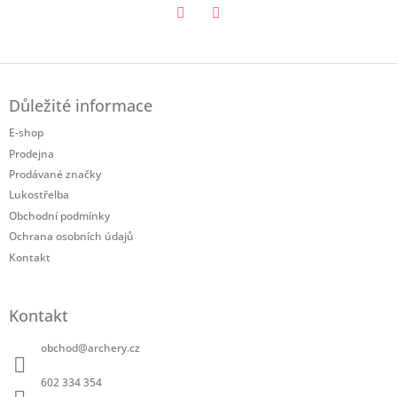
Twitter
Facebook
Z
á
Důležité informace
p
a
E-shop
t
Prodejna
í
Prodávané značky
Lukostřelba
Obchodní podmínky
Ochrana osobních údajů
Kontakt
Kontakt
obchod
@
archery.cz
602 334 354