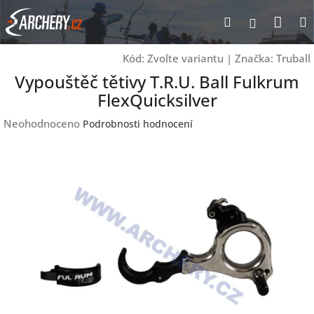
Přejít
Nák
Hledat
Přihlášen
na
obsah
koší
Kód:
Zvolte variantu
|
Značka:
Truball
Vypouštěč tětivy T.R.U. Ball Fulkrum
FlexQuicksilver
Průměrné
Neohodnoceno
Podrobnosti hodnocení
hodnocení
produktu
je
0,0
z
5
hvězdiček.