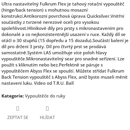
Ultra nastavitelný Fulkrum Flex je tahový rotační vypouštěč
(hinge/back tension) s mohutnou mosazní
konstrukcí.Antikorozní povrchová úprava Quicksilver.Vnitřní
součástky z tvrzené nerezové oceli pro vysokou
spolehlivost.Hliníkové díly pro prsty s mikronastavením pro
dokonalé a co nejkonzistentnější usazení v ruce. Každý díl se
otáčí o 30 stupňů (15 dopředu a 15 dozadu).Součástí balení je
díl pro držení 3 prsty. Díl pro čtvrtý prst se prodává
samostatně.Systém LAS umožňuje více poloh hlavy
vypouštěče.Mikronastavitelný sear pro snadné seřízení. Lze
použít s kliknutím nebo bez.Perfektně se páruje s
vypouštěčem Abyss Flex se spouští. Můžete střídat Fulkrum
Back Tension vypouštěč s Abyss Flex, aniž byste museli měnit
nastavení luku. Video od T.R.U. Ball
Kategorie
:
Vypouštěče do ruky
ZEPTAT SE
HLÍDAT