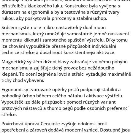
při střelbě z kladkového luku. Konstrukce byla vyvíjena s
důrazem na ergonomii a byla testována s různými tvary
rukou, aby poskytovala přirozený a stabilní úchop.
Srdcem systému je mikro nastavitelný dual moon
mechanismus, který umožňuje samostatné jemné nastavení
momentu kliknutí i samotného spuštění výstřelu. Díky tomu
lze chování vypouštěče přesně přizpůsobit individuální
technice střelce a dosáhnout konzistentnější aktivace.
Magnetický systém držení hlavy zabraňuje volnému pohybu
mechanismu a zajišťuje tichý provoz bez nežádoucího
klepání. To ocení zejména lovci a střelci vyžadující maximálně
tichý chod vybavení.
Ergonomicky tvarované opěrky prstů podporují stabilní a
pohodlný úchop během celého nátahu i aktivace výstřelu.
Vypouštěč lze dále přizpůsobit pomocí různých variant
prstových nástavců a thumb pegů podle osobních preferencí
střelce.
Povrchová úprava Cerakote zvyšuje odolnost proti
opotřebení a zároveň dodává moderní vzhled. Dostupné jsou