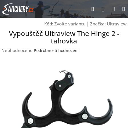
Přejít
Nák
Hledat
Přihlášen
na
obsah
koší
Kód:
Zvolte variantu
|
Značka:
Ultraview
Vypouštěč Ultraview The Hinge 2 -
tahovka
Průměrné
Neohodnoceno
Podrobnosti hodnocení
hodnocení
produktu
je
0,0
z
5
hvězdiček.