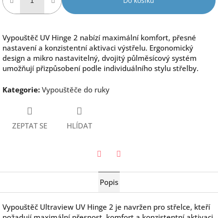
Do košíku
Vypouštěč UV Hinge 2 nabízí maximální komfort, přesné
nastavení a konzistentní aktivaci výstřelu. Ergonomický
design a mikro nastavitelný, dvojitý půlměsícový systém
umožňují přizpůsobení podle individuálního stylu střelby.
Kategorie
:
Vypouštěče do ruky
ZEPTAT SE
HLÍDAT
Twitter
Facebook
Popis
Vypouštěč
Ultraview
UV Hinge 2 je navržen pro střelce, kteří
požadují maximální přesnost, komfort a konzistentní aktivaci