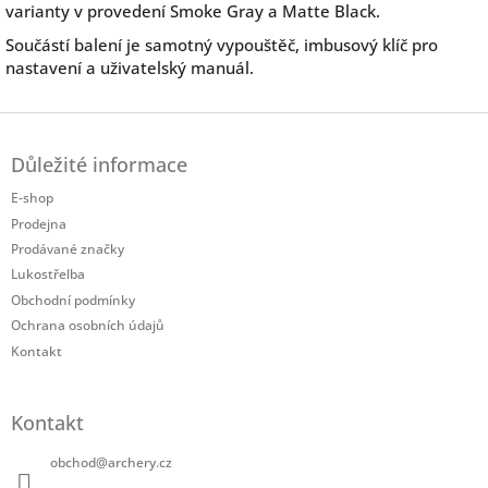
varianty v provedení Smoke Gray a Matte Black.
Součástí balení je samotný vypouštěč, imbusový klíč pro
nastavení a uživatelský manuál.
Z
á
Důležité informace
p
a
E-shop
t
Prodejna
í
Prodávané značky
Lukostřelba
Obchodní podmínky
Ochrana osobních údajů
Kontakt
Kontakt
obchod
@
archery.cz