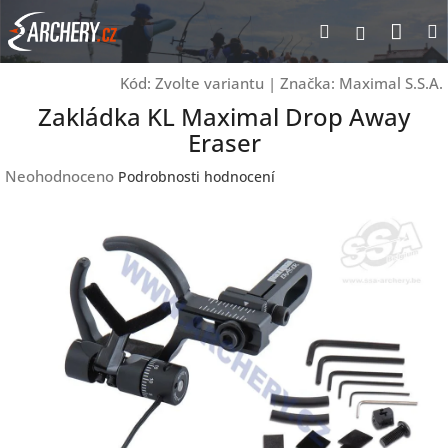
Přejít
Nák
Hledat
Přihlášen
na
obsah
koší
Kód:
Zvolte variantu
|
Značka:
Maximal S.S.A.
Zakládka KL Maximal Drop Away
Eraser
Průměrné
Neohodnoceno
Podrobnosti hodnocení
hodnocení
produktu
je
0,0
z
5
hvězdiček.