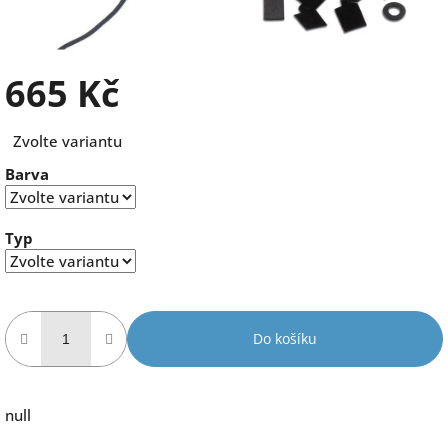
665 Kč
Měrná
Zvolte variantu
cena:
Barva
Typ
Do košíku
null