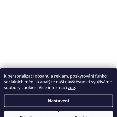
K personalizaci obsahu a reklam, poskytování funkcí
Sledovat na Instagramu
sociálních médií a analýze naší návštěvnosti využíváme
soubory cookies. Více informací
zde
.
Registrace na lukostřelbu
I. Královský lukostřelecký klub
Nastavení
Český lukostřelecký svaz
Copyright 2026
Archery.cz
. Všechna práva vyhrazena.
Vytvořil Shoptet