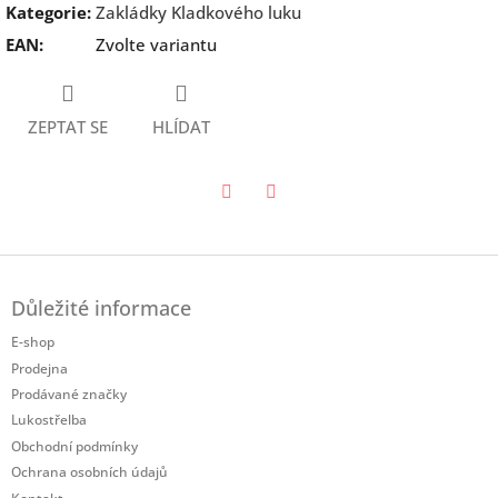
Kategorie
:
Zakládky Kladkového luku
EAN
:
Zvolte variantu
ZEPTAT SE
HLÍDAT
Twitter
Facebook
Z
á
Důležité informace
p
a
E-shop
t
Prodejna
í
Prodávané značky
Lukostřelba
Obchodní podmínky
Ochrana osobních údajů