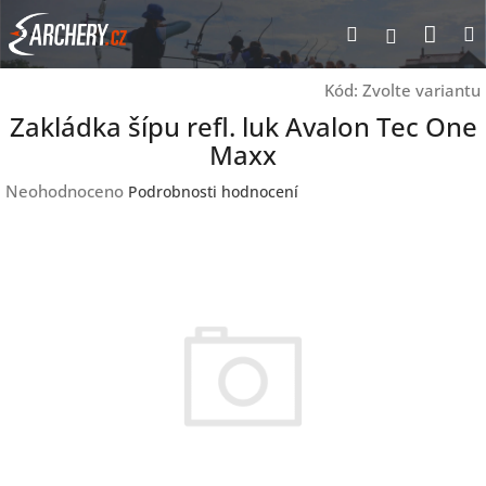
Přejít
Nák
Hledat
Přihlášen
na
obsah
koší
Kód:
Zvolte variantu
Zakládka šípu refl. luk Avalon Tec One
Maxx
Průměrné
Neohodnoceno
Podrobnosti hodnocení
hodnocení
produktu
je
0,0
z
5
hvězdiček.