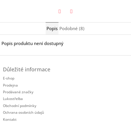
Twitter
Facebook
Popis
Podobné (8)
Popis produktu není dostupný
Z
á
Důležité informace
p
a
E-shop
t
Prodejna
í
Prodávané značky
Lukostřelba
Obchodní podmínky
Ochrana osobních údajů
Kontakt