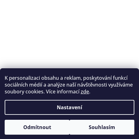
K personalizaci obsahu a reklam, poskytování funkcí
Sledovat na Instagramu
sociálních médií a analýze naší návštěvnosti využíváme
soubory cookies. Více informací
zde
.
Registrace na lukostřelbu
I. Královský lukostřelecký klub
Nastavení
Český lukostřelecký svaz
Copyright 2026
Archery.cz
. Všechna práva vyhrazena.
Vytvořil Shoptet
Odmítnout
Souhlasím
Upravit nastavení cookies