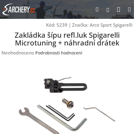
Přejít
Nák
Hledat
Přihlášen
na
obsah
koší
Kód:
5239
|
Značka:
Arco Sport Spigarelli
Zakládka šípu refl.luk Spigarelli
Microtuning + náhradní drátek
Průměrné
Neohodnoceno
Podrobnosti hodnocení
hodnocení
produktu
je
0,0
z
5
hvězdiček.