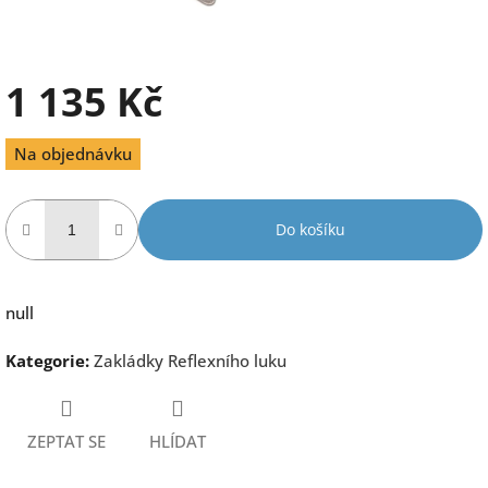
1 135 Kč
Měrná
Na objednávku
cena:
Do košíku
null
Kategorie
:
Zakládky Reflexního luku
ZEPTAT SE
HLÍDAT