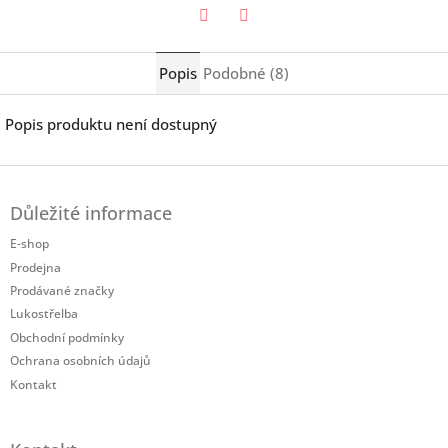
Twitter
Facebook
Popis
Podobné (8)
Popis produktu není dostupný
Z
á
Důležité informace
p
a
E-shop
t
Prodejna
í
Prodávané značky
Lukostřelba
Obchodní podmínky
Ochrana osobních údajů
Kontakt