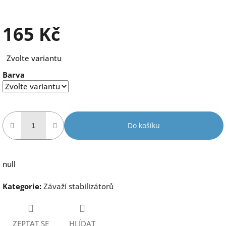
165 Kč
Měrná
Zvolte variantu
cena:
Barva
Do košíku
null
Kategorie
:
Závaží stabilizátorů
ZEPTAT SE
HLÍDAT