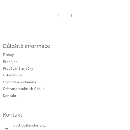
Twitter
Facebook
Z
á
Důležité informace
p
a
E-shop
t
Prodejna
í
Prodávané značky
Lukostřelba
Obchodní podmínky
Ochrana osobních údajů
Kontakt
Kontakt
obchod
@
archery.cz