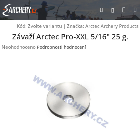
Přejít
Nák
Hledat
Přihlášen
na
obsah
koší
Kód:
Zvolte variantu
|
Značka:
Arctec Archery Products
Závaží Arctec Pro-XXL 5/16" 25 g.
Průměrné
Neohodnoceno
Podrobnosti hodnocení
hodnocení
produktu
je
0,0
z
5
hvězdiček.