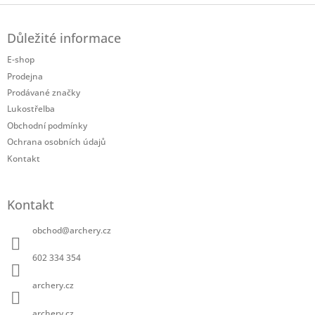
Z
á
Důležité informace
p
a
E-shop
t
Prodejna
í
Prodávané značky
Lukostřelba
Obchodní podmínky
Ochrana osobních údajů
Kontakt
Kontakt
obchod
@
archery.cz
602 334 354
archery.cz
archery.cz