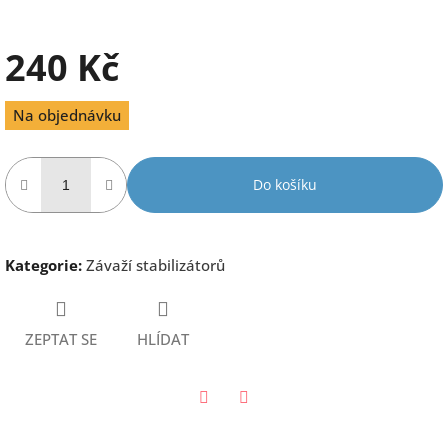
240 Kč
Měrná
Na objednávku
cena:
Do košíku
Kategorie
:
Závaží stabilizátorů
ZEPTAT SE
HLÍDAT
Twitter
Facebook