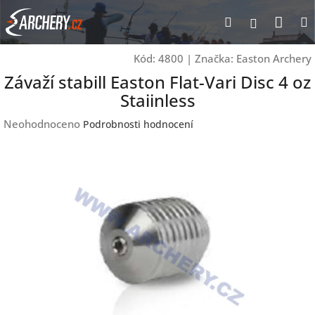
Přejít
Nák
Hledat
Přihlášen
na
obsah
koší
Kód:
4800
|
Značka:
Easton Archery
Závaží stabill Easton Flat-Vari Disc 4 oz
Staiinless
Průměrné
Neohodnoceno
Podrobnosti hodnocení
hodnocení
produktu
je
0,0
z
5
hvězdiček.