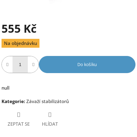
555 Kč
Měrná
Na objednávku
cena:
Do košíku
null
Kategorie
:
Závaží stabilizátorů
ZEPTAT SE
HLÍDAT