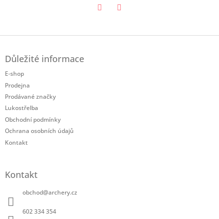
Twitter
Facebook
Z
á
Důležité informace
p
a
E-shop
t
Prodejna
í
Prodávané značky
Lukostřelba
Obchodní podmínky
Ochrana osobních údajů
Kontakt
Kontakt
obchod
@
archery.cz
602 334 354